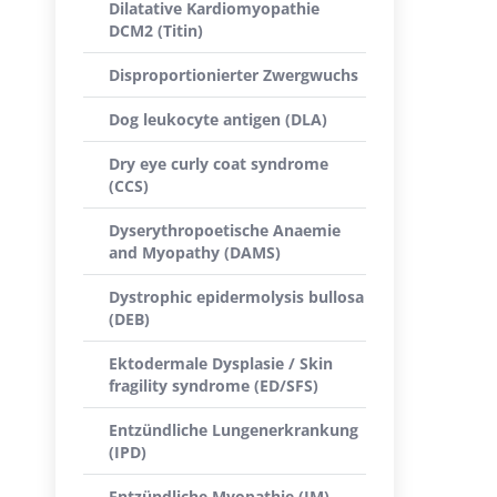
Dilatative Kardiomyopathie
DCM2 (Titin)
Disproportionierter Zwergwuchs
Dog leukocyte antigen (DLA)
Dry eye curly coat syndrome
(CCS)
Dyserythropoetische Anaemie
and Myopathy (DAMS)
Dystrophic epidermolysis bullosa
(DEB)
Ektodermale Dysplasie / Skin
fragility syndrome (ED/SFS)
Entzündliche Lungenerkrankung
(IPD)
Entzündliche Myopathie (IM)