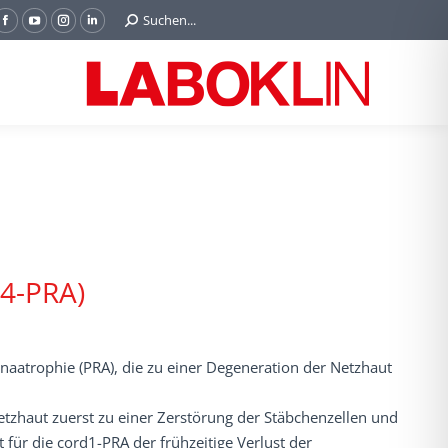
Search:
Suchen...
Facebook
YouTube
Instagram
Linkedin
page
page
page
page
opens
opens
opens
opens
in
in
in
in
new
new
new
new
window
window
window
window
d4-PRA)
inaatrophie (PRA), die zu einer Degeneration der Netzhaut
zhaut zuerst zu einer Zerstörung der Stäbchenzellen und
 für die cord1-PRA der frühzeitige Verlust der