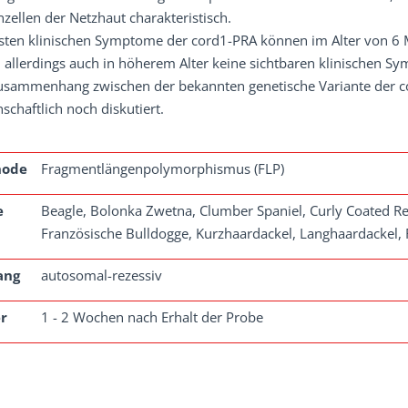
zellen der Netzhaut charakteristisch.
rsten klinischen Symptome der cord1-PRA können im Alter von 6
 allerdings auch in höherem Alter keine sichtbaren klinischen S
usammenhang zwischen der bekannten genetische Variante der c
schaftlich noch diskutiert.
hode
Fragmentlängenpolymorphismus (FLP)
e
Beagle, Bolonka Zwetna, Clumber Spaniel, Curly Coated Ret
Französische Bulldogge, Kurzhaardackel, Langhaardackel,
ang
autosomal-rezessiv
r
1 - 2 Wochen nach Erhalt der Probe