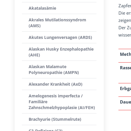
Zapfen
Akatalasämie
Die e
Akrales Mutilationssyndrom
zeigen
(AMS)
Der Z
wissen
Akutes Lungenversagen (ARDS)
Alaskan Husky Enzephalopathie
Met
(AHE)
Alaskan Malamute
Rass
Polyneuropathie (AMPN)
Alexander Krankheit (AxD)
Erbg
Amelogenesis imperfecta /
Familiäre
Daue
Zahnschmelzhypoplasie (AI/FEH)
Brachyurie (Stummelrute)
C3-Defizienz (C3)