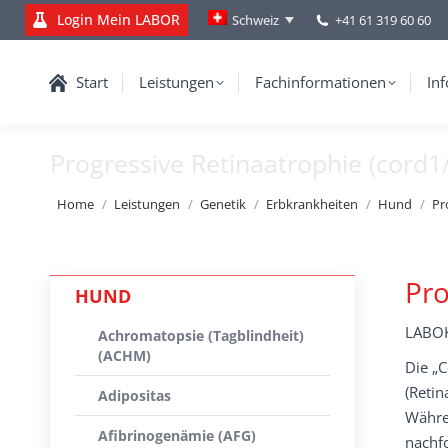
Login Mein LABOR
+41 61 319 60 60
Schweiz
Start
Leistungen
Fachinformationen
Inf
Progressive Retinaatrophie (cord1
You are here:
Home
Leistungen
Genetik
Erbkrankheiten
Hund
Pr
Pro
HUND
LABOK
Achromatopsie (Tagblindheit)
(ACHM)
Die „C
(Retin
Adipositas
Währe
Afibrinogenämie (AFG)
nachfo