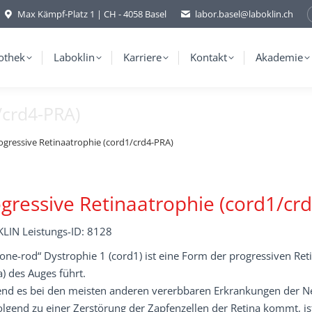
Max Kämpf-Platz 1 | CH - 4058 Basel
labor.basel@laboklin.ch
othek
Laboklin
Karriere
Kontakt
Akademie
/crd4-PRA)
ogressive Retinaatrophie (cord1/crd4-PRA)
gressive Retinaatrophie (cord1/cr
LIN Leistungs-ID: 8128
one-rod“ Dystrophie 1 (cord1) ist eine Form der progressiven Ret
a) des Auges führt.
nd es bei den meisten anderen vererbbaren Erkrankungen der Net
lgend zu einer Zerstörung der Zapfenzellen der Retina kommt, ist