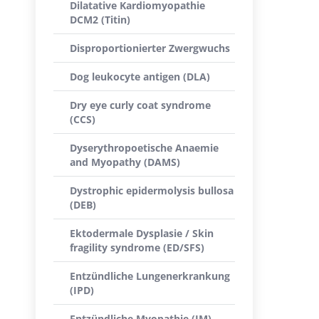
Dilatative Kardiomyopathie
DCM2 (Titin)
Disproportionierter Zwergwuchs
Dog leukocyte antigen (DLA)
Dry eye curly coat syndrome
(CCS)
Dyserythropoetische Anaemie
and Myopathy (DAMS)
Dystrophic epidermolysis bullosa
(DEB)
Ektodermale Dysplasie / Skin
fragility syndrome (ED/SFS)
Entzündliche Lungenerkrankung
(IPD)
Entzündliche Myopathie (IM)