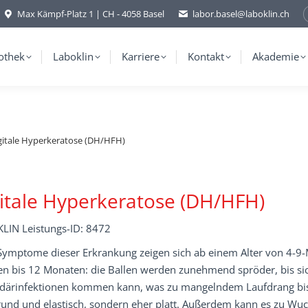
Max Kämpf-Platz 1 | CH - 4058 Basel
labor.basel@laboklin.ch
othek
Laboklin
Karriere
Kontakt
Akademie
gitale Hyperkeratose (DH/HFH)
itale Hyperkeratose (DH/HFH)
LIN Leistungs-ID: 8472
 Symptome dieser Erkrankung zeigen sich ab einem Alter von 4-9-
n bis 12 Monaten: die Ballen werden zunehmend spröder, bis sich
därinfektionen kommen kann, was zu mangelndem Laufdrang bis 
 rund und elastisch, sondern eher platt. Außerdem kann es zu W