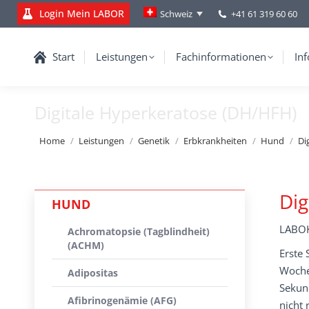
Login Mein LABOR
+41 61 319 60 60
Schweiz
Start
Leistungen
Fachinformationen
Inf
Digitale Hyperkeratose (DH/HFH)
You are here:
Home
Leistungen
Genetik
Erbkrankheiten
Hund
Di
Dig
HUND
LABOK
Achromatopsie (Tagblindheit)
(ACHM)
Erste
Woche
Adipositas
Sekun
Afibrinogenämie (AFG)
nicht