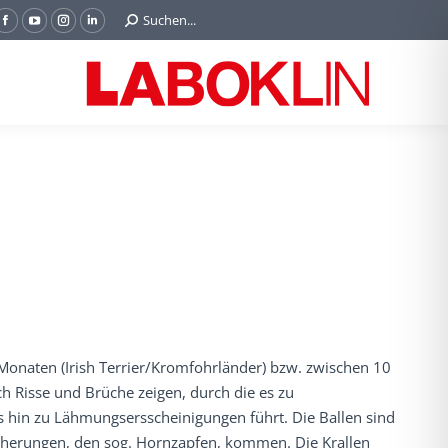
Search:
Suchen...
Facebook
YouTube
Instagram
Linkedin
page
page
page
page
opens
opens
opens
opens
in
in
in
in
new
new
new
new
window
window
window
window
Monaten (Irish Terrier/Kromfohrländer) bzw. zwischen 10
 Risse und Brüche zeigen, durch die es zu
hin zu Lähmungsersscheinigungen führt. Die Ballen sind
ucherungen, den sog. Hornzapfen, kommen. Die Krallen