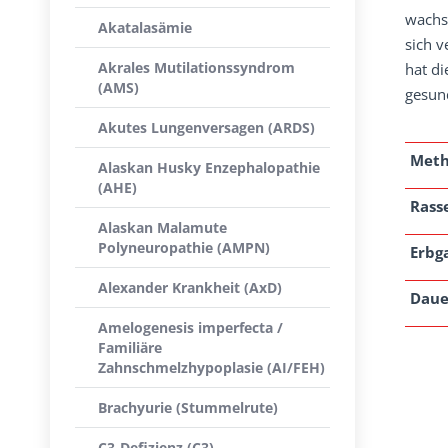
wachs
Akatalasämie
sich 
Akrales Mutilationssyndrom
hat di
(AMS)
gesun
Akutes Lungenversagen (ARDS)
Met
Alaskan Husky Enzephalopathie
(AHE)
Rass
Alaskan Malamute
Polyneuropathie (AMPN)
Erbg
Alexander Krankheit (AxD)
Daue
Amelogenesis imperfecta /
Familiäre
Zahnschmelzhypoplasie (AI/FEH)
Brachyurie (Stummelrute)
C3-Defizienz (C3)