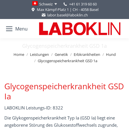
+41 61 319 60 60
Schweiz
Max Kämpf-Platz 1 | CH - 4058 Basel
labor.basel@laboklin.ch
Menu
Glycogenspeicherkrankheit GSD 1a
You are here:
Home
Leistungen
Genetik
Erbkrankheiten
Hund
Glycogenspeicherkrankheit GSD 1a
Glycogenspeicherkrankheit GSD
Ia
LABOKLIN Leistungs-ID: 8322
Die Glykogenspeicherkrankheit Typ Ia (GSD Ia) liegt eine
angeborene Störung des Glukosestoffwechsels zugrunde,