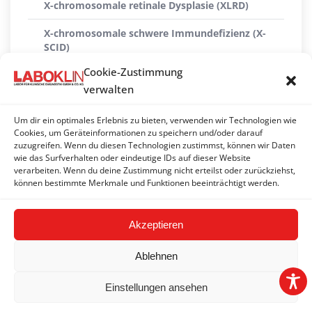
X-chromosomale retinale Dysplasie (XLRD)
X-chromosomale schwere Immundefizienz (X-
SCID)
Cookie-Zustimmung
X-linked Myopathie (XL-MTM)
verwalten
Xanthinurie Typ II
Um dir ein optimales Erlebnis zu bieten, verwenden wir Technologien wie
ZNS-Atrophie mit zerebellarer Ataxie (CACA)
Cookies, um Geräteinformationen zu speichern und/oder darauf
zuzugreifen. Wenn du diesen Technologien zustimmst, können wir Daten
wie das Surfverhalten oder eindeutige IDs auf dieser Website
Zwergwuchs (hypophysäre Form)
verarbeiten. Wenn du deine Zustimmung nicht erteilst oder zurückziehst,
können bestimmte Merkmale und Funktionen beeinträchtigt werden.
Zwergwuchs (Skeletale Dysplasie 2) (SD2)
Akzeptieren
Ablehnen
Einstellungen ansehen
2026 © LABOKLIN GMBH & CO. KG | Basel |
Impressum
|