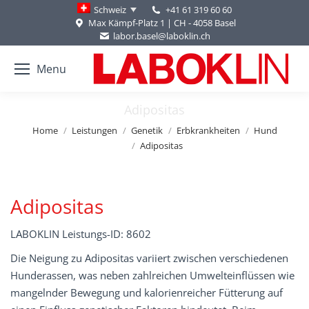
+41 61 319 60 60
Schweiz
Max Kämpf-Platz 1 | CH - 4058 Basel
labor.basel@laboklin.ch
Menu
Adipositas
You are here:
Home
Leistungen
Genetik
Erbkrankheiten
Hund
Adipositas
Adipositas
LABOKLIN Leistungs-ID: 8602
Die Neigung zu Adipositas variiert zwischen verschiedenen
Hunderassen, was neben zahlreichen Umwelteinflüssen wie
mangelnder Bewegung und kalorienreicher Fütterung auf