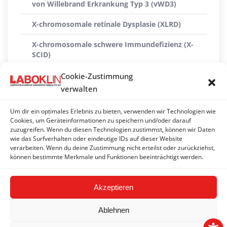
von Willebrand Erkrankung Typ 3 (vWD3)
X-chromosomale retinale Dysplasie (XLRD)
X-chromosomale schwere Immundefizienz (X-
SCID)
X-linked Myopathie (XL-MTM)
Cookie-Zustimmung
verwalten
Xanthinurie Typ II
Um dir ein optimales Erlebnis zu bieten, verwenden wir Technologien wie
ZNS-Atrophie mit zerebellarer Ataxie (CACA)
Cookies, um Geräteinformationen zu speichern und/oder darauf
zuzugreifen. Wenn du diesen Technologien zustimmst, können wir Daten
Zwergwuchs (hypophysäre Form)
wie das Surfverhalten oder eindeutige IDs auf dieser Website
verarbeiten. Wenn du deine Zustimmung nicht erteilst oder zurückziehst,
Zwergwuchs (Skeletale Dysplasie 2) (SD2)
können bestimmte Merkmale und Funktionen beeinträchtigt werden.
Akzeptieren
Ablehnen