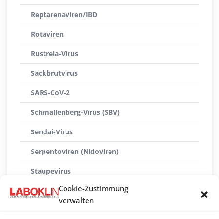
Reptarenaviren/IBD
Rotaviren
Rustrela-Virus
Sackbrutvirus
SARS-CoV-2
Schmallenberg-Virus (SBV)
Sendai-Virus
Serpentoviren (Nidoviren)
Staupevirus
Cookie-Zustimmung
Sunshinevirus
verwalten
Tollwutvirus