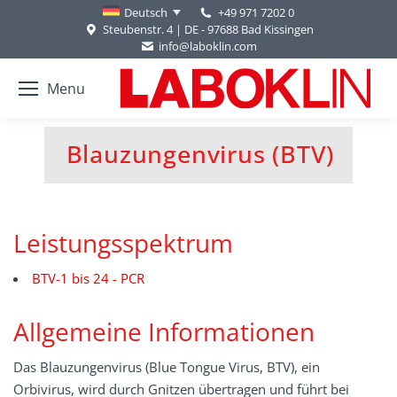
+49 971 7202 0
Deutsch
Steubenstr. 4 | DE - 97688 Bad Kissingen
info@laboklin.com
Menu
Blauzungenvirus (BTV)
Sie befinden sich hier:
Leistungsspektrum
BTV-1 bis 24 - PCR
Allgemeine Informationen
Das Blauzungenvirus (Blue Tongue Virus, BTV), ein
Orbivirus, wird durch Gnitzen übertragen und führt bei