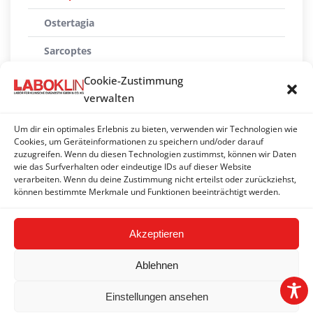
Ostertagia
Sarcoptes
Toxoplasmen
Cookie-Zustimmung
verwalten
Trichomonaden
Um dir ein optimales Erlebnis zu bieten, verwenden wir Technologien wie
Tritrichomonas foetus/blagburni
Cookies, um Geräteinformationen zu speichern und/oder darauf
zuzugreifen. Wenn du diesen Technologien zustimmst, können wir Daten
Troglostrongylus brevior
wie das Surfverhalten oder eindeutige IDs auf dieser Website
verarbeiten. Wenn du deine Zustimmung nicht erteilst oder zurückziehst,
Trypanosomen
können bestimmte Merkmale und Funktionen beeinträchtigt werden.
Akzeptieren
Ablehnen
Einstellungen ansehen
2026 © LABOKLIN GMBH & CO. KG |
Impressum
|
AGBs
|