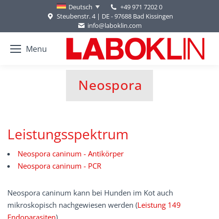
+49 971 7202 0
Deutsch
Steubenstr. 4 | DE - 97688 Bad Kissingen
info@laboklin.com
Menu
Neospora
Sie befinden sich hier:
Leistungsspektrum
Neospora caninum - Antikörper
Neospora caninum - PCR
Neospora caninum kann bei Hunden im Kot auch
mikroskopisch nachgewiesen werden (
Leistung 149
Endoparasiten
).