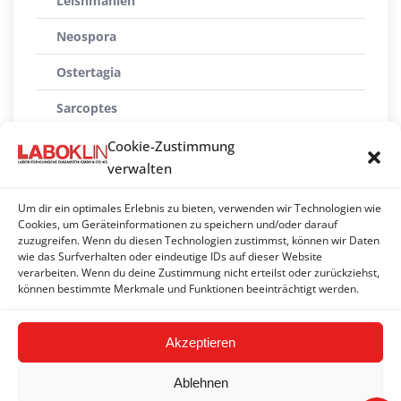
Leishmanien
Neospora
Ostertagia
Sarcoptes
Toxoplasmen
Cookie-Zustimmung
verwalten
Trichomonaden
Um dir ein optimales Erlebnis zu bieten, verwenden wir Technologien wie
Tritrichomonas foetus/blagburni
Cookies, um Geräteinformationen zu speichern und/oder darauf
zuzugreifen. Wenn du diesen Technologien zustimmst, können wir Daten
Troglostrongylus brevior
wie das Surfverhalten oder eindeutige IDs auf dieser Website
verarbeiten. Wenn du deine Zustimmung nicht erteilst oder zurückziehst,
Trypanosomen
können bestimmte Merkmale und Funktionen beeinträchtigt werden.
Akzeptieren
Ablehnen