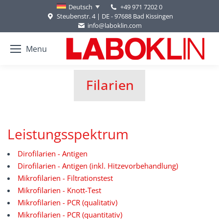
+49 971 7202 0
Deutsch
Steubenstr. 4 | DE - 97688 Bad Kissingen
info@laboklin.com
Menu
Filarien
Sie befinden sich hier:
Leistungsspektrum
Dirofilarien - Antigen
Dirofilarien - Antigen (inkl. Hitzevorbehandlung)
Mikrofilarien - Filtrationstest
Mikrofilarien - Knott-Test
Mikrofilarien - PCR (qualitativ)
Mikrofilarien - PCR (quantitativ)