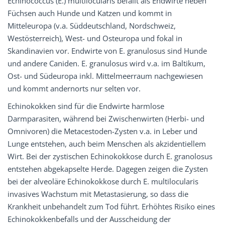
Echinococcus (E.) multilocularis befällt als Endwirte neben
Füchsen auch Hunde und Katzen und kommt in
Mitteleuropa (v.a. Süddeutschland, Nordschweiz,
Westösterreich), West- und Osteuropa und fokal in
Skandinavien vor. Endwirte von E. granulosus sind Hunde
und andere Caniden. E. granulosus wird v.a. im Baltikum,
Ost- und Südeuropa inkl. Mittelmeerraum nachgewiesen
und kommt andernorts nur selten vor.
Echinokokken sind für die Endwirte harmlose
Darmparasiten, während bei Zwischenwirten (Herbi- und
Omnivoren) die Metacestoden-Zysten v.a. in Leber und
Lunge entstehen, auch beim Menschen als akzidentiellem
Wirt. Bei der zystischen Echinokokkose durch E. granolosus
entstehen abgekapselte Herde. Dagegen zeigen die Zysten
bei der alveoläre Echinokokkose durch E. multilocularis
invasives Wachstum mit Metastasierung, so dass die
Krankheit unbehandelt zum Tod führt. Erhöhtes Risiko eines
Echinokokkenbefalls und der Ausscheidung der