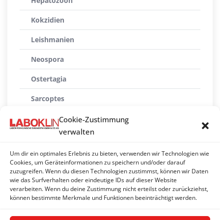
Hepatozoon
Kokzidien
Leishmanien
Neospora
Ostertagia
Sarcoptes
Toxoplasmen
Cookie-Zustimmung
verwalten
Trichomonaden
Um dir ein optimales Erlebnis zu bieten, verwenden wir Technologien wie
Tritrichomonas foetus/blagburni
Cookies, um Geräteinformationen zu speichern und/oder darauf
zuzugreifen. Wenn du diesen Technologien zustimmst, können wir Daten
Troglostrongylus brevior
wie das Surfverhalten oder eindeutige IDs auf dieser Website
verarbeiten. Wenn du deine Zustimmung nicht erteilst oder zurückziehst,
Trypanosomen
können bestimmte Merkmale und Funktionen beeinträchtigt werden.