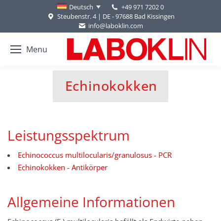
+49 971 7202 0
Deutsch
Steubenstr. 4 | DE - 97688 Bad Kissingen
info@laboklin.com
Menu
Echinokokken
Sie befinden sich hier:
Leistungsspektrum
Echinococcus multilocularis/granulosus - PCR
Echinokokken - Antikörper
Allgemeine Informationen