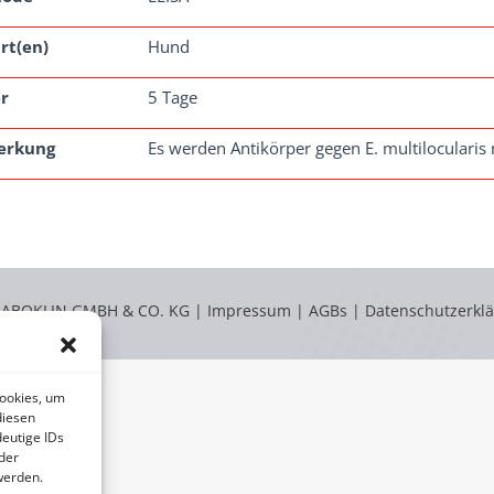
rt(en)
Hund
r
5 Tage
erkung
Es werden Antikörper gegen E. multilocularis
LABOKLIN GMBH & CO. KG |
Impressum
|
AGBs
|
Datenschutzerkl
Cookies, um
diesen
eutige IDs
der
werden.