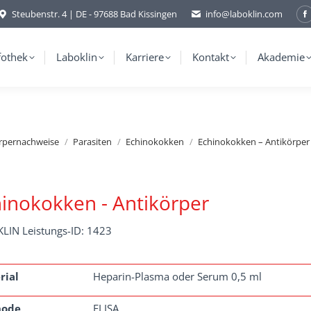
Steubenstr. 4 | DE - 97688 Bad Kissingen
info@laboklin.com
F
p
o
fothek
Laboklin
Karriere
Kontakt
Akademie
i
w
örpernachweise
Parasiten
Echinokokken
Echinokokken – Antikörper
inokokken - Antikörper
LIN Leistungs-ID: 1423
rial
Heparin-Plasma oder Serum 0,5 ml
hode
ELISA