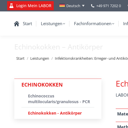
Login Mein LABOR
+49 971 7202 0
Deutsch
Start
Leistungen
Fachinformationen
In
Echinokokken – Antikörper
Sie befinden sich hier:
Start
Leistungen
Infektionskrankheiten: Erreger- und Antik
Ech
ECHINOKOKKEN
LABOK
Echinococcus
multilocularis/granulosus - PCR
Echinokokken - Antikörper
Mate
Met