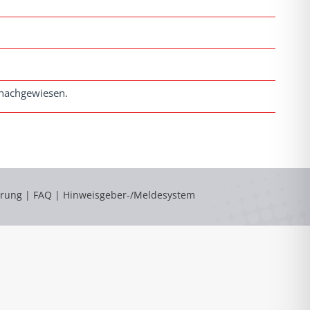
 nachgewiesen.
ärung
|
FAQ
|
Hinweisgeber-/Meldesystem