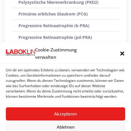
Polyzystische Nierenerkrankung (PKD2)
Primäres erbliches Glaukom (PCG)
Progressive Retinaatrophie (b-PRA)
Progressive Retinaatrophie (pd-PRA)
Progressive Retinaatrophie (rdAc-PRA)
Cookie-Zustimmung
verwalten
Progressive Retinaatrophie (rdy-PRA)
Um dir ein optimales Erlebnis zu bieten, verwenden wir Technologien wie
Pyruvatkinase-Defizienz (PK)
Cookies, um Geräteinformationen zu speichern und/oder darauf
zuzugreifen. Wenn du diesen Technologien zustimmst, können wir Daten
Skeletale Dysplasie (SD)
wie das Surfverhalten oder eindeutige IDs auf dieser Website
verarbeiten. Wenn du deine Zustimmung nicht erteilst oder zurückziehst,
Spinale Muskelatrophie (SMA)
können bestimmte Merkmale und Funktionen beeinträchtigt werden.
Akzeptieren
Ablehnen