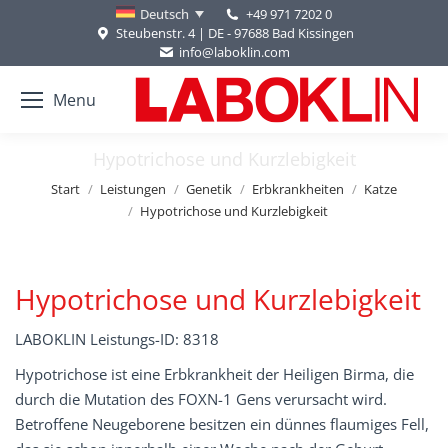
+49 971 7202 0
Deutsch
Steubenstr. 4 | DE - 97688 Bad Kissingen
info@laboklin.com
Menu
Hypotrichose und Kurzlebigkeit
Sie befinden sich hier:
Start
Leistungen
Genetik
Erbkrankheiten
Katze
Hypotrichose und Kurzlebigkeit
Hypotrichose und Kurzlebigkeit
LABOKLIN Leistungs-ID: 8318
Hypotrichose ist eine Erbkrankheit der Heiligen Birma, die
durch die Mutation des FOXN-1 Gens verursacht wird.
Betroffene Neugeborene besitzen ein dünnes flaumiges Fell,