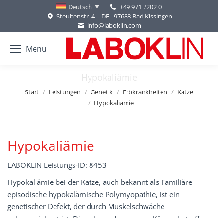
+49 971 7202 0
Deutsch
Steubenstr. 4 | DE - 97688 Bad Kissingen
info@laboklin.com
Menu
Hypokaliämie
Sie befinden sich hier:
Start
Leistungen
Genetik
Erbkrankheiten
Katze
Hypokaliämie
Hypokaliämie
LABOKLIN Leistungs-ID: 8453
Hypokaliämie bei der Katze, auch bekannt als Familiäre
episodische hypokalämische Polymyopathie, ist ein
genetischer Defekt, der durch Muskelschwäche