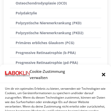
Osteochondrodysplasie (OCD)
Polydaktylie
Polyzystische Nierenerkrankung (PKD)
Polyzystische Nierenerkrankung (PKD2)
Primäres erbliches Glaukom (PCG)
Progressive Retinaatrophie (b-PRA)
Progressive Retinaatrophie (pd-PRA)
Cookie-Zustimmung
Progressive Retinaatrophie (rdAc-PRA)
verwalten
Progressive Retinaatrophie (rdy-PRA)
Um dir ein optimales Erlebnis zu bieten, verwenden wir Technologien wie
Pyruvatkinase-Defizienz (PK)
Cookies, um Geräteinformationen zu speichern und/oder darauf
zuzugreifen. Wenn du diesen Technologien zustimmst, können wir Daten
wie das Surfverhalten oder eindeutige IDs auf dieser Website
Skeletale Dysplasie (SD)
verarbeiten. Wenn du deine Zustimmung nicht erteilst oder zurückziehst,
können bestimmte Merkmale und Funktionen beeinträchtigt werden.