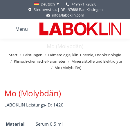
+49 971 7202 0
Deutsch
Steubenstr. 4 | DE - 97688 Bad Kissingen
info@laboklin.com
Menu
Mo (Molybdän)
Sie befinden sich hier:
Start
Leistungen
Hämatologie, klin. Chemie, Endokrinologie
Klinisch-chemische Parameter
Mineralstoffe und Elektrolyte
Mo (Molybdän)
Mo (Molybdän)
LABOKLIN Leistungs-ID: 1420
Material
Serum 0,5 ml