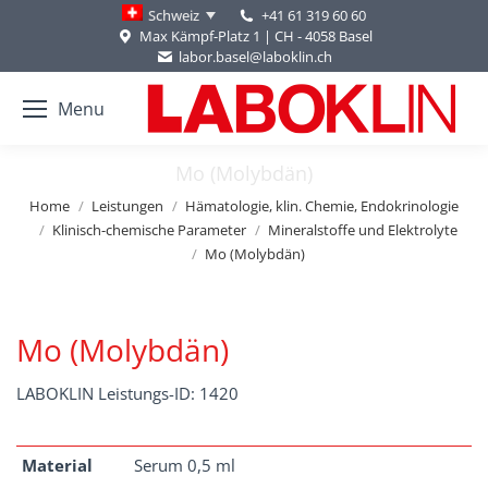
+41 61 319 60 60
Schweiz
Max Kämpf-Platz 1 | CH - 4058 Basel
labor.basel@laboklin.ch
Menu
Mo (Molybdän)
You are here:
Home
Leistungen
Hämatologie, klin. Chemie, Endokrinologie
Klinisch-chemische Parameter
Mineralstoffe und Elektrolyte
Mo (Molybdän)
Mo (Molybdän)
LABOKLIN Leistungs-ID: 1420
Material
Serum 0,5 ml