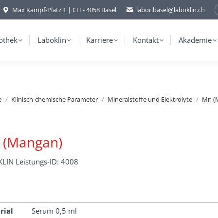
Max Kämpf-Platz 1 | CH - 4058 Basel
labor.basel@laboklin.ch
othek
Laboklin
Karriere
Kontakt
Akademie
e
Klinisch-chemische Parameter
Mineralstoffe und Elektrolyte
Mn (
 (Mangan)
LIN Leistungs-ID: 4008
rial
Serum 0,5 ml