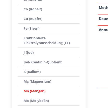
Met
Co (Kobalt)
Daue
Cu (Kupfer)
Fe (Eisen)
Anm
Fraktionierte
Elektrolytausscheidung (FE)
J (Jod)
Jod-Kreatinin-Quotient
K (Kalium)
Mg (Magnesium)
Mn (Mangan)
Mo (Molybdän)