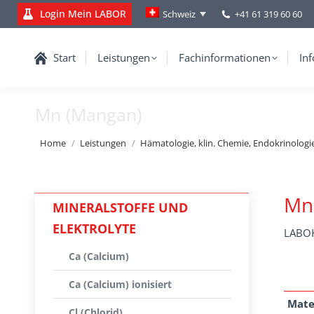
Login Mein LABOR
+41 61 319 60 60
Schweiz
Start
Leistungen
Fachinformationen
Inf
Mn (Mangan)
You are here:
Home
Leistungen
Hämatologie, klin. Chemie, Endokrinologi
Mn
MINERALSTOFFE UND
ELEKTROLYTE
LABOK
Ca (Calcium)
Ca (Calcium) ionisiert
Mate
Cl (Chlorid)