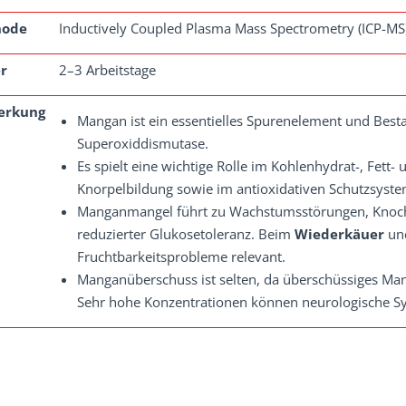
hode
Inductively Coupled Plasma Mass Spectrometry (ICP-MS
r
2–3 Arbeitstage
erkung
Mangan ist ein essentielles Spurenelement und Bestan
Superoxiddismutase.
Es spielt eine wichtige Rolle im Kohlenhydrat-, Fett
Knorpelbildung sowie im antioxidativen Schutzsyste
Manganmangel führt zu Wachstumsstörungen, Knoch
reduzierter Glukosetoleranz. Beim
Wiederkäuer
un
Fruchtbarkeitsprobleme relevant.
Manganüberschuss ist selten, da überschüssiges Ma
Sehr hohe Konzentrationen können neurologische S