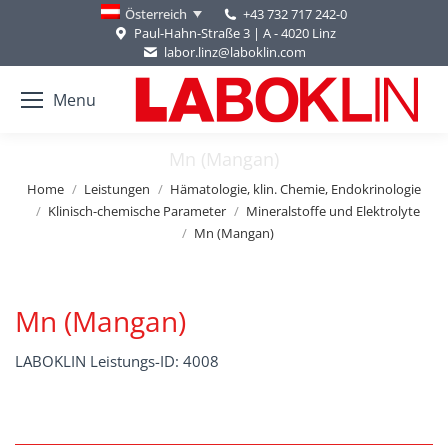
+43 732 717 242-0
Österreich
Paul-Hahn-Straße 3 | A - 4020 Linz
labor.linz@laboklin.com
Menu
Mn (Mangan)
You are here:
Home
Leistungen
Hämatologie, klin. Chemie, Endokrinologie
Klinisch-chemische Parameter
Mineralstoffe und Elektrolyte
Mn (Mangan)
Mn (Mangan)
LABOKLIN Leistungs-ID: 4008