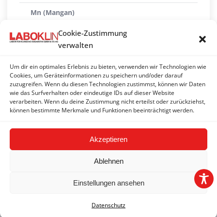
Mn (Mangan)
Mo (Molybdän)
Cookie-Zustimmung
verwalten
Na (Natrium)
Um dir ein optimales Erlebnis zu bieten, verwenden wir Technologien wie
PO4 (Phosphat anorganisch)
Cookies, um Geräteinformationen zu speichern und/oder darauf
zuzugreifen. Wenn du diesen Technologien zustimmst, können wir Daten
Se (Selen)
wie das Surfverhalten oder eindeutige IDs auf dieser Website
verarbeiten. Wenn du deine Zustimmung nicht erteilst oder zurückziehst,
Zn (Zink)
können bestimmte Merkmale und Funktionen beeinträchtigt werden.
Akzeptieren
Ablehnen
Einstellungen ansehen
2026 © LABOKLIN GMBH & CO. KG | Basel |
Impressum
|
AGB
|
Datenschutz
|
FAQ
Datenschutz