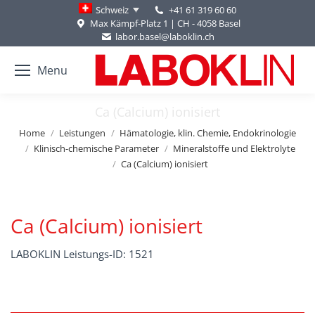
+41 61 319 60 60
Schweiz
Max Kämpf-Platz 1 | CH - 4058 Basel
labor.basel@laboklin.ch
Menu
Ca (Calcium) ionisiert
You are here:
Home
Leistungen
Hämatologie, klin. Chemie, Endokrinologie
Klinisch-chemische Parameter
Mineralstoffe und Elektrolyte
Ca (Calcium) ionisiert
Ca (Calcium) ionisiert
LABOKLIN Leistungs-ID: 1521