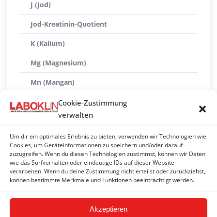
J (Jod)
Jod-Kreatinin-Quotient
K (Kalium)
Mg (Magnesium)
Mn (Mangan)
Mo (Molybdän)
Cookie-Zustimmung
verwalten
Na (Natrium)
Um dir ein optimales Erlebnis zu bieten, verwenden wir Technologien wie
PO4 (Phosphat anorganisch)
Cookies, um Geräteinformationen zu speichern und/oder darauf
zuzugreifen. Wenn du diesen Technologien zustimmst, können wir Daten
Se (Selen)
wie das Surfverhalten oder eindeutige IDs auf dieser Website
verarbeiten. Wenn du deine Zustimmung nicht erteilst oder zurückziehst,
Zn (Zink)
können bestimmte Merkmale und Funktionen beeinträchtigt werden.
Akzeptieren