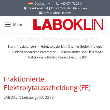
+49 971 7202 0
Deutsch
Steubenstr. 4 | DE - 97688 Bad Kissingen
info@laboklin.com
Menu
Fraktionierte Elektrolytausscheidung (FE)
Sie befinden sich hier:
Start
Leistungen
Hämatologie, klin. Chemie, Endokrinologie
Klinisch-chemische Parameter
Mineralstoffe und Elektrolyte
Fraktionierte Elektrolytausscheidung (FE)
Fraktionierte
Elektrolytausscheidung (FE)
LABOKLIN Leistungs-ID: 2278