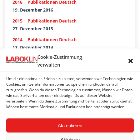
2016 | Publikationen Deutsch
19. Dezember 2016
2015 | Publikationen Deutsch
27. Dezember 2015
2014 | Publikationen Deutsch
17. Dezember 2014
Cookie-Zustimmung
2013 | Publikationen Deutsch
verwalten
20. Dezember 2013
2012 | Publikationen Deutsch
Um dir ein optimales Erlebnis zu bieten, verwenden wir Technologien wie
Cookies, um Geräteinformationen zu speichern und/oder darauf
22. Dezember 2012
zuzugreifen. Wenn du diesen Technologien zustimmst, können wir Daten
wie das Surfverhalten oder eindeutige IDs auf dieser Website
2011 | Publikationen Deutsch
verarbeiten. Wenn du deine Zustimmung nicht erteilst oder zurückziehst,
27. Dezember 2011
können bestimmte Merkmale und Funktionen beeinträchtigt werden.
Akzeptieren
Ablehnen