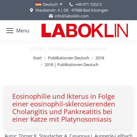
+49 971 7202 0
Deutsch
Steubenstr. 4 | DE - 97688 Bad Kissingen
info@laboklin.com
Menu
2018 | Publikationen Deutsch
Sie befinden sich hier:
Start
Publikationen Deutsch
2018
2018 | Publikationen Deutsch
Eosinophilie und Ikterus in Folge
einer eosinophil-sklerosierenden
Cholangitis und Pankreatitis bei
einer Katze mit Platynosomiasis
Autor: Törner K, Staudacher A, Casanova I, Aupperle-Lellbach