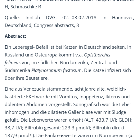
H, Schmäschke R
Quelle: InnLab DVG, 02.–03.02.2018 in Hannover,
Deutschland, Congress abstracts, 8
Abstract:
Ein Leberegel- Befall ist bei Katzen in Deutschland selten. In
Russland und Osteuropa kommt v.a.
Opisthorchis
felineus
vor; im südlichen Nordamerika, Zentral- und
Südamerika
Platynosomum fastosum
. Die Katze infiziert sich
über ihre Beutetiere.
Eine aus Venezuela stammende, acht Jahre alte, weiblich-
kastrierte EKH wurde mit Vomitus, Inappetenz, Ikterus und
dolentem Abdomen vorgestellt. Sonografisch war die Leber
inhomogen und die dilatierte Gallenblase war mit Sludge
gefüllt. Die Leberwerte waren erhöht (ALT: 433,7 U/l; GLDH:
38,7 U/l; Bilirubin gesamt: 223,3 µmol/l; Bilirubin direkt:
187,9 µmol/l). Die Pankreaswerte waren im Normbereich (α-