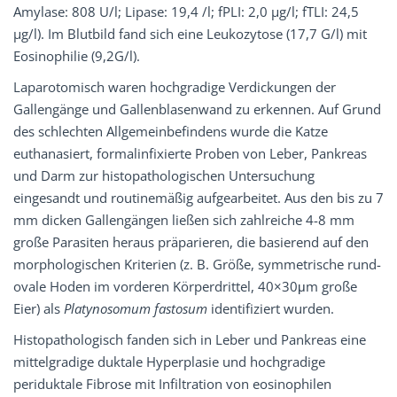
Amylase: 808 U/l; Lipase: 19,4 /l; fPLI: 2,0 µg/l; fTLI: 24,5
µg/l). Im Blutbild fand sich eine Leukozytose (17,7 G/l) mit
Eosinophilie (9,2G/l).
Laparotomisch waren hochgradige Verdickungen der
Gallengänge und Gallenblasenwand zu erkennen. Auf Grund
des schlechten Allgemeinbefindens wurde die Katze
euthanasiert, formalinfixierte Proben von Leber, Pankreas
und Darm zur histopathologischen Untersuchung
eingesandt und routinemäßig aufgearbeitet. Aus den bis zu 7
mm dicken Gallengängen ließen sich zahlreiche 4-8 mm
große Parasiten heraus präparieren, die basierend auf den
morphologischen Kriterien (z. B. Größe, symmetrische rund-
ovale Hoden im vorderen Körperdrittel, 40×30μm große
Eier) als
Platynosomum fastosum
identifiziert wurden.
Histopathologisch fanden sich in Leber und Pankreas eine
mittelgradige duktale Hyperplasie und hochgradige
periduktale Fibrose mit Infiltration von eosinophilen