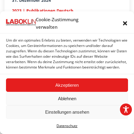
31. Dezember 2024
2023 | Publikationen Deutsch
30. Dezember 2023
Cookie-Zustimmung
verwalten
2022 | Publikationen Deutsch
10. Dezember 2022
Um dir ein optimales Erlebnis zu bieten, verwenden wir Technologien wie
Cookies, um Geräteinformationen zu speichern und/oder darauf
2021 | Publikationen Deutsch
zuzugreifen. Wenn du diesen Technologien zustimmst, können wir Daten
18. Dezember 2021
wie das Surfverhalten oder eindeutige IDs auf dieser Website
verarbeiten. Wenn du deine Zustimmung nicht erteilst oder zurückziehst,
2020 | Publikationen Deutsch
können bestimmte Merkmale und Funktionen beeinträchtigt werden.
17. Dezember 2020
2019 | Publikationen Deutsch
Akzeptieren
27. Dezember 2019
Ablehnen
2018 | Publikationen Deutsch
17. Dezember 2018
Einstellungen ansehen
2017 | Publikationen Deutsch
19. Dezember 2017
Datenschutz