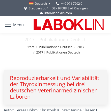
+49 971 7202 0
Deutsch
Steubenstr. 4 | DE - 97688 Bad Kissingen
info@laboklin.com
Menu
2017 | Publikationen Deutsch
Sie befinden sich hier:
Start
Publikationen Deutsch
2017
2017 | Publikationen Deutsch
Reproduzierbarkeit und Variabilität
der Thyroxinmessung bei drei
deutschen veterinärmedizinischen
Laboren
Autor: Teresa Böhm; Christoph Klinger; Janine Classen1;