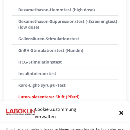
Dexamethason-Hemmtest (high dose)
Dexamethason-Suppressionstest (-Screeningtest)
(low dose)
Gallensäuren-Stimulationstest
GnRH-Stimulationstest (Hündin)
HCG-Stimulationstest
Insulintoleranztest
Karo-Light-Syrup®-Test
Luteo-plazentarer Shift (Pferd)
Oraler Glucose-Test mit Insulin-Bestimmung
Cookie-Zustimmung
verwalten
Speichelcortisol-Stimulationstest
Um dir ein optimales Erlebnis zu bieten, verwenden wir Technologien wie