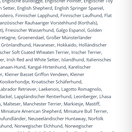
Englische Bulldogge, Englischer Pointer, Englischer Toy
h Setter, English Shepherd, English Springer Spaniel,
asileiro, Finnischer Lapphund, Finnischer Laufhund, Flat
ranzösischer Rauhaariger Vorstehhund (Korthals),
t), Friesischer Wasserhund, Galgo Espanol, Golden
 Bretagne, Groenendael, Großer Münsterländer
 Grönlandhund, Havaneser, Hokkaido, Holländischer
scher Soft Coated Wheaten Terrier, Irischer Terrier,
er, Irish Red and White Setter, Islandhund, Italienisches
n, Kanaan-Hund, Kangal-Hirtenhund, Karelischer
r, Kleiner Basset Griffon Vendeen, Kleiner
Kooikerhondje, Kroatischer Schäferhund,
Labrador Retriever, Laekenois, Lagotto Romagnolo,
rdackel, Lappländischer Rentierhund, Leonberger, Lhasa
, Malteser, Manchester Terrier, Markiesje, Mastiff,
iniature American Shepherd, Miniature Bull Terrier,
Neufundländer, Neuseeländischer Huntaway, Norfolk
 Buhund, Norwegischer Elchhund, Norwegischer