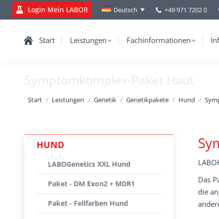
Login Mein LABOR
+49 971 7202 0
Deutsch
Start
Leistungen
Fachinformationen
In
Symptomkomplex-Paket Haut
Sie befinden sich hier:
Start
Leistungen
Genetik
Genetikpakete
Hund
Sym
Sy
HUND
LABOK
LABOGenetics XXL Hund
Das Pa
Paket - DM Exon2 + MDR1
die a
Paket - Fellfarben Hund
ander