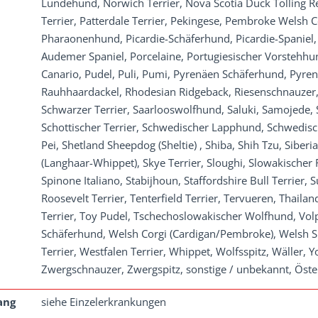
Lundehund, Norwich Terrier, Nova Scotia Duck Tolling Ret
Terrier, Patterdale Terrier, Pekingese, Pembroke Welsh 
Pharaonenhund, Picardie-Schäferhund, Picardie-Spaniel
Audemer Spaniel, Porcelaine, Portugiesischer Vorstehhun
Canario, Pudel, Puli, Pumi, Pyrenäen Schäferhund, Pyren
Rauhhaardackel, Rhodesian Ridgeback, Riesenschnauzer, 
Schwarzer Terrier, Saarlooswolfhund, Saluki, Samojede,
Schottischer Terrier, Schwedischer Lapphund, Schwedisc
Pei, Shetland Sheepdog (Sheltie) , Shiba, Shih Tzu, Sibe
(Langhaar-Whippet), Skye Terrier, Sloughi, Slowakischer
Spinone Italiano, Stabijhoun, Staffordshire Bull Terrier
Roosevelt Terrier, Tenterfield Terrier, Tervueren, Thailan
Terrier, Toy Pudel, Tschechoslowakischer Wolfhund, Vol
Schäferhund, Welsh Corgi (Cardigan/Pembroke), Welsh Sp
Terrier, Westfalen Terrier, Whippet, Wolfsspitz, Wäller, 
Zwergschnauzer, Zwergspitz, sonstige / unbekannt, Öste
ang
siehe Einzelerkrankungen