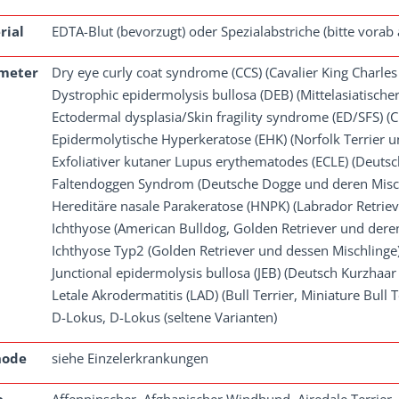
rial
EDTA-Blut (bevorzugt) oder Spezialabstriche (bitte vorab
meter
Dry eye curly coat syndrome (CCS) (Cavalier King Charles
Dystrophic epidermolysis bullosa (DEB) (Mittelasiatisch
Ectodermal dysplasia/Skin fragility syndrome (ED/SFS) (
Epidermolytische Hyperkeratose (EHK) (Norfolk Terrier u
Exfoliativer kutaner Lupus erythematodes (ECLE) (Deutsc
Faltendoggen Syndrom (Deutsche Dogge und deren Misch
Hereditäre nasale Parakeratose (HNPK) (Labrador Retrie
Ichthyose (American Bulldog, Golden Retriever und deren
Ichthyose Typ2 (Golden Retriever und dessen Mischlinge)
Junctional epidermolysis bullosa (JEB) (Deutsch Kurzhaar
Letale Akrodermatitis (LAD) (Bull Terrier, Miniature Bull 
D-Lokus, D-Lokus (seltene Varianten)
hode
siehe Einzelerkrankungen