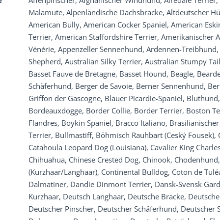
e
Affenpinscher, Afghanischer Windhund, Airedale Terrier, 
Malamute, Alpenländische Dachsbracke, Altdeutscher Hü
American Bully, American Cocker Spaniel, American Eskim
Terrier, American Staffordshire Terrier, Amerikanischer A
Vénérie, Appenzeller Sennenhund, Ardennen-Treibhund, Au
Shepherd, Australian Silky Terrier, Australian Stumpy Tail
Basset Fauve de Bretagne, Basset Hound, Beagle, Bearded
Schäferhund, Berger de Savoie, Berner Sennenhund, Bern
Griffon der Gascogne, Blauer Picardie-Spaniel, Bluthund
Bordeauxdogge, Border Collie, Border Terrier, Boston T
Flandres, Boykin Spaniel, Bracco Italiano, Brasilianischer
Terrier, Bullmastiff, Böhmisch Rauhbart (Ceský Fousek), C
Catahoula Leopard Dog (Louisiana), Cavalier King Charles
Chihuahua, Chinese Crested Dog, Chinook, Chodenhund,
(Kurzhaar/Langhaar), Continental Bulldog, Coton de Tuléa
Dalmatiner, Dandie Dinmont Terrier, Dansk-Svensk Gar
Kurzhaar, Deutsch Langhaar, Deutsche Bracke, Deutsche 
Deutscher Pinscher, Deutscher Schäferhund, Deutscher Sp