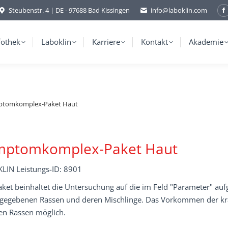
Steubenstr. 4 | DE - 97688 Bad Kissingen
info@laboklin.com
F
p
o
fothek
Laboklin
Karriere
Kontakt
Akademie
i
w
ptomkomplex-Paket Haut
mptomkomplex-Paket Haut
LIN Leistungs-ID: 8901
ket beinhaltet die Untersuchung auf die im Feld "Parameter" aufg
ngegebenen Rassen und deren Mischlinge. Das Vorkommen der kra
en Rassen möglich.