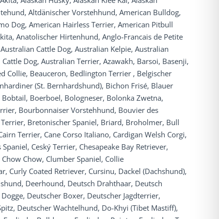
Akita, Alaskan Husky, Alaskan Klee Kai, Alaskan
tehund, Altdänischer Vorstehhund, American Bulldog,
o Dog, American Hairless Terrier, American Pitbull
kita, Anatolischer Hirtenhund, Anglo-Francais de Petite
stralian Cattle Dog, Australian Kelpie, Australian
 Cattle Dog, Australian Terrier, Azawakh, Barsoi, Basenji,
 Collie, Beauceron, Bedlington Terrier , Belgischer
hardiner (St. Bernhardshund), Bichon Frisé, Blauer
, Bobtail, Boerboel, Bologneser, Bolonka Zwetna,
errier, Bourbonnaiser Vorstehhund, Bouvier des
 Terrier, Bretonischer Spaniel, Briard, Broholmer, Bull
airn Terrier, Cane Corso Italiano, Cardigan Welsh Corgi,
 Spaniel, Ceský Terrier, Chesapeake Bay Retriever,
 Chow Chow, Clumber Spaniel, Collie
r, Curly Coated Retriever, Cursinu, Dackel (Dachshund),
dshund, Deerhound, Deutsch Drahthaar, Deutsch
Dogge, Deutscher Boxer, Deutscher Jagdterrier,
itz, Deutscher Wachtelhund, Do-Khyi (Tibet Mastiff),