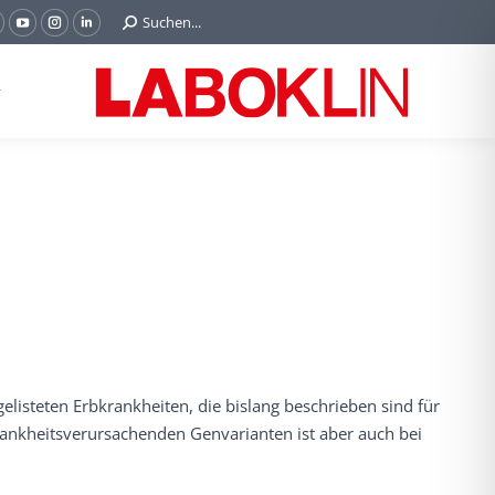
Search:
Suchen...
acebook
YouTube
Instagram
Linkedin
age
page
page
page
pens
opens
opens
opens
n
in
in
in
new
new
new
new
indow
window
window
window
elisteten Erbkrankheiten, die bislang beschrieben sind für
nkheitsverursachenden Genvarianten ist aber auch bei