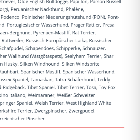
riever, Olde English Bulldogge, Papillon, Parson Russell
Corgi, Peruanischer Nackthund, Phalène,
, Podenco, Polnischer Niederungshütehund (PON), Pont-
d, Portugiesischer Wasserhund, Prager Rattler, Presa
äen-Berghund, Pyrenäen-Mastiff, Rat Terrier,
Rottweiler, Russisch-Europäischer Laika, Russischer
 Schafpudel, Schapendoes, Schipperke, Schnauzer,
her Wallhund (Västgötaspets), Sealyham Terrier, Shar
rian Husky, Silken Windhound, Silken Windsprite
 Rauhbart, Spanischer Mastiff, Spanischer Wasserhund,
, Sussex Spaniel, Tamaskan, Tatra-Schäferhund, Teddy
d-Ridgeback, Tibet Spaniel, Tibet-Terrier, Tosa, Toy Fox
pino Italiano, Weimaraner, Weißer Schweizer
ringer Spaniel, Welsh Terrier, West Highland White
Yorkshire Terrier, Zwergpinscher, Zwergpudel,
rreichischer Pinscher