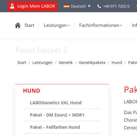
Login Mein LABOR
+49 971 7202 0
Deutsch
Start
Leistungen
Fachinformationen
In
Paket Dackel 2
Sie befinden sich hier:
Start
Leistungen
Genetik
Genetikpakete
Hund
Pake
Pak
HUND
LABOK
LABOGenetics XXL Hund
Das Pa
Paket - DM Exon2 + MDR1
Chond
Paket - Fellfarben Hund
Ceroid