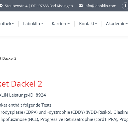
Steubenstr. 4 | DE - 97688 Bad Kissingen
info@laboklin.com
F
p
o
fothek
Laboklin
Karriere
Kontakt
Akademie
i
w
t Dackel 2
et Dackel 2
LIN Leistungs-ID: 8924
ket enthält folgende Tests:
rodysplasie (CDPA) und -dystrophie (CDDY) (IVDD-Risiko), Glaskn
lipofuszinose (NCL), Progressive Retinaatrophie (cord1-PRA), Prog