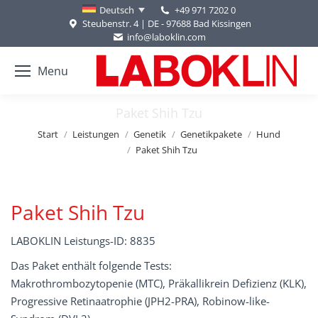
+49 971 7202 0
Deutsch
Steubenstr. 4 | DE - 97688 Bad Kissingen
info@laboklin.com
Menu
Paket Shih Tzu
Sie befinden sich hier:
Start
Leistungen
Genetik
Genetikpakete
Hund
Paket Shih Tzu
Paket Shih Tzu
LABOKLIN Leistungs-ID: 8835
Das Paket enthält folgende Tests:
Makrothrombozytopenie (MTC), Präkallikrein Defizienz (KLK),
Progressive Retinaatrophie (JPH2-PRA), Robinow-like-