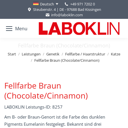
+49 971 7202 0
Deutsch
Steubenstr. 4 | DE - 97688 Bad Kissingen
info@laboklin.com
Menu
Fellfarbe Braun (Chocolate/Cinnamon)
Sie befinden sich hier:
Start
Leistungen
Genetik
Fellfarbe / Haarstruktur
Katze
Fellfarbe Braun (Chocolate/Cinnamon)
Fellfarbe Braun
(Chocolate/Cinnamon)
LABOKLIN Leistungs-ID: 8257
Am B- oder Braun-Genort ist die Farbe des dunklen
Pigments Eumelanin festgelegt. Bekannt sind drei