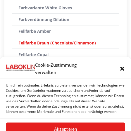
Farbvariante White Gloves
Farbverdünnung Dilution
Fellfarbe Amber
Fellfarbe Braun (Chocolate/Cinnamon)
Fellfarbe Copal
Cookie-Zustimmung
Fellfarbe Rot
verwalten
Fellfarbe Russet
Um dir ein optimales Erlebnis zu bieten, verwenden wir Technologien wie
Felltyp Curly
Cookies, um Geräteinformationen zu speichern und/oder darauf
zuzugreifen. Wenn du diesen Technologien zustimmst, können wir Daten
wie das Surfverhalten oder eindeutige IDs auf dieser Website
Felltyp Sphynx/Devon Rex
verarbeiten. Wenn du deine Zustimmung nicht erteilst oder zurückziehst,
können bestimmte Merkmale und Funktionen beeinträchtigt werden.
Haarlänge – Kurzhaar/Langhaar
Akzeptieren