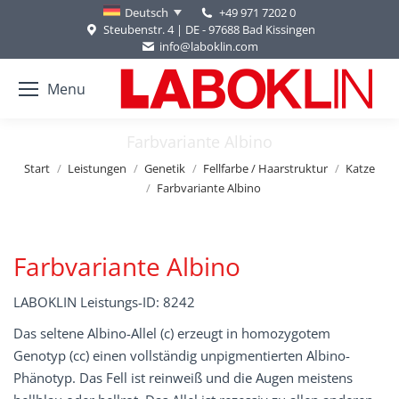
+49 971 7202 0
Deutsch
Steubenstr. 4 | DE - 97688 Bad Kissingen
info@laboklin.com
Menu
Farbvariante Albino
Sie befinden sich hier:
Start
Leistungen
Genetik
Fellfarbe / Haarstruktur
Katze
Farbvariante Albino
Farbvariante Albino
LABOKLIN Leistungs-ID: 8242
Das seltene Albino-Allel (c) erzeugt in homozygotem
Genotyp (cc) einen vollständig unpigmentierten Albino-
Phänotyp. Das Fell ist reinweiß und die Augen meistens