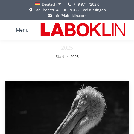
+49 971 7202 0
Deutsch
Steubenstr. 4 | DE - 97688 Bad Kissingen
info@laboklin.com
Menu
2025
Sie befinden sich hier:
Start
2025