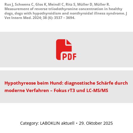
Rus J, Schwens C, Glos K, Meindl C, Ritz S, Müller D, Müller R.
Measurement of reverse triiodothyronine concentration in healthy
dogs, dogs with hypothyroidism and nonthyroidal illness syndrome. J
Vet Intern Med. 2024; 38 (6): 3537 – 3694.
Hypothyreose
beim
Hund:
diagnostische
Schärfe
durch
moderne
Verfahren – Fokus rT3 und LC-MS/MS
Category:
LABOKLIN aktuell
29. Oktober 2025