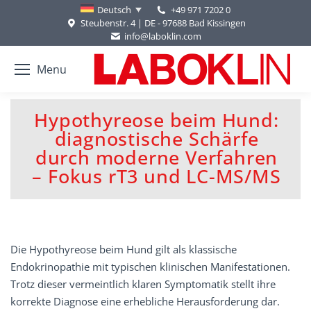
+49 971 7202 0
Deutsch
Steubenstr. 4 | DE - 97688 Bad Kissingen
info@laboklin.com
Menu
Hypothyreose beim Hund:
diagnostische Schärfe
Sie befinden sich hier:
durch moderne Verfahren
– Fokus rT3 und LC-MS/MS
Die Hypothyreose beim Hund gilt als klassische
Endokrinopathie mit typischen klinischen Manifestationen.
Trotz dieser vermeintlich klaren Symptomatik stellt ihre
korrekte Diagnose eine erhebliche Herausforderung dar.