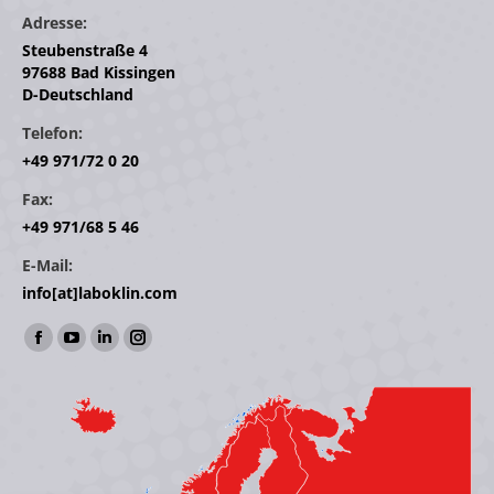
Adresse:
Steubenstraße 4
97688 Bad Kissingen
D-Deutschland
Telefon:
+49 971/72 0 20
Fax:
+49 971/68 5 46
E-Mail:
info[at]laboklin.com
Finden Sie uns auf:
Facebook
YouTube
Linkedin
Instagram
page
page
page
page
opens
opens
opens
opens
in
in
in
in
new
new
new
new