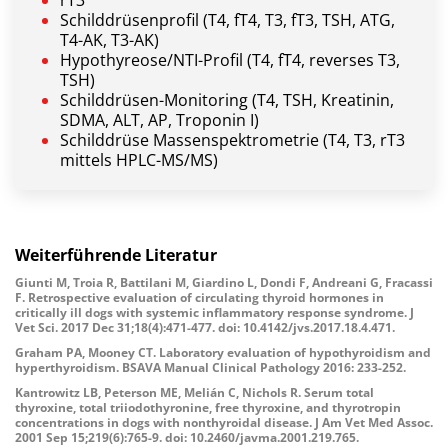
rT3
Schilddrüsenprofil (T4, fT4, T3, fT3, TSH, ATG,
T4-AK, T3-AK)
Hypothyreose/NTI-Profil (T4, fT4, reverses T3,
TSH)
Schilddrüsen-Monitoring (T4, TSH, Kreatinin,
SDMA, ALT, AP, Troponin I)
Schilddrüse Massenspektrometrie (T4, T3, rT3
mittels HPLC-MS/MS)
Weiterführende Literatur
Giunti M, Troia R, Battilani M, Giardino L, Dondi F, Andreani G, Fracassi
F. Retrospective evaluation of circulating thyroid hormones in
critically ill dogs with systemic inflammatory response syndrome. J
Vet Sci. 2017 Dec 31;18(4):471-477. doi: 10.4142/jvs.2017.18.4.471.
Graham PA, Mooney CT. Laboratory evaluation of hypothyroidism and
hyperthyroidism. BSAVA Manual Clinical Pathology 2016: 233-252.
Kantrowitz LB, Peterson ME, Melián C, Nichols R. Serum total
thyroxine, total triiodothyronine, free thyroxine, and thyrotropin
concentrations in dogs with nonthyroidal disease. J Am Vet Med Assoc.
2001 Sep 15;219(6):765-9. doi: 10.2460/javma.2001.219.765.