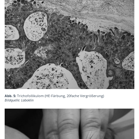
Abb. 5:
Trichofollikulom (HE-Färbung, 20fache Vergrößerung)
Bildquelle: Laboklin