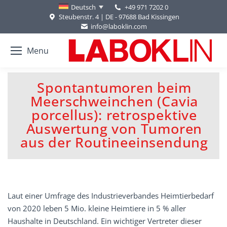
+49 971 7202 0
Deutsch
Steubenstr. 4 | DE - 97688 Bad Kissingen
info@laboklin.com
Menu
Spontantumoren beim
Meerschweinchen (Cavia
porcellus): retrospektive
Sie befinden sich hier:
Auswertung von Tumoren
aus der Routineeinsendung
Laut einer Umfrage des Industrieverbandes Heimtierbedarf
von 2020 leben 5 Mio. kleine Heimtiere in 5 % aller
Haushalte in Deutschland. Ein wichtiger Vertreter dieser