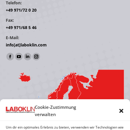
Telefon:
+49 971/72 0 20
Fax:
+49 971/68 5 46
E-Mail:
info[at]laboklin.com
Finden Sie uns auf:
Facebook
YouTube
Linkedin
Instagram
page
page
page
page
opens
opens
opens
opens
in
in
in
in
new
new
new
new
window
window
window
window
Cookie-Zustimmung
verwalten
Um dir ein optimales Erlebnis zu bieten, verwenden wir Technologien wie