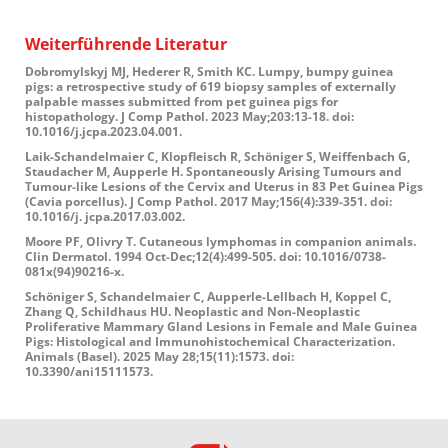
Weiterführende
Literatur
Dobromylskyj MJ, Hederer R, Smith KC. Lumpy, bumpy guinea
pigs: a retrospective study of 619 biopsy samples of externally
palpable masses submitted from pet guinea pigs for
histopathology. J Comp Pathol. 2023 May;203:13-18. doi:
10.1016/j.jcpa.2023.04.001.
Laik-Schandelmaier C, Klopfleisch R, Schöniger S, Weiffenbach G,
Staudacher M, Aupperle H. Spontaneously Arising Tumours and
Tumour-like Lesions of the Cervix and Uterus in 83 Pet Guinea Pigs
(Cavia porcellus). J Comp Pathol. 2017 May;156(4):339-351. doi:
10.1016/j. jcpa.2017.03.002.
Moore PF, Olivry T. Cutaneous lymphomas in companion animals.
Clin Dermatol. 1994 Oct-Dec;12(4):499-505. doi: 10.1016/0738-
081x(94)90216-x.
Schöniger S, Schandelmaier C, Aupperle-Lellbach H, Koppel C,
Zhang Q, Schildhaus HU. Neoplastic and Non-Neoplastic
Proliferative Mammary Gland Lesions in Female and Male Guinea
Pigs: Histological and Immunohistochemical Characterization.
Animals (Basel). 2025 May 28;15(11):1573. doi:
10.3390/ani15111573.