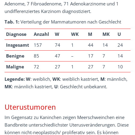
Adenome, 7 Fibroadenome, 71 Adenokarzinome und 1
undifferenziertes Karzinom diagnostiziert.
Tab. 1:
Verteilung der Mammatumoren nach Geschlecht
Diagnose
Anzahl
W
WK
M
MK
U
Insgesamt
157
74
1
44
14
24
Benigne
85
47
–
17
7
14
Maligne
72
27
1
27
7
10
Legende:
W
: weiblich,
WK
: weiblich kastriert,
M
: männlich,
MK
: männlich kastriert,
U
: Geschlecht unbekannt.
Uterustumoren
Im Gegensatz zu Kaninchen zeigen Meerschweinchen eine
Bandbreite unterschiedlichster Uterusveränderungen. Diese
können nicht-neoplastisch/ proliferativ sein. Es können