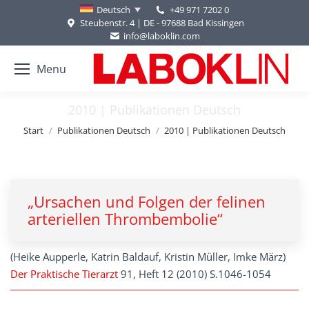
+49 971 7202 0
Deutsch
Steubenstr. 4 | DE - 97688 Bad Kissingen
info@laboklin.com
Menu
2010 | Publikationen Deutsch
Sie befinden sich hier:
Start
Publikationen Deutsch
2010 | Publikationen Deutsch
„Ursachen und Folgen der felinen
arteriellen Thrombembolie“
(Heike Aupperle, Katrin Baldauf, Kristin Müller, Imke März)
Der Praktische Tierarzt
91, Heft 12 (2010) S.1046-1054