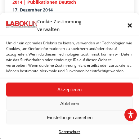
2014 | Publikationen Deutsch
17. Dezember 2014
2013 | Publikationen Deutsch
Cookie-Zustimmung
20. Dezember 2013
verwalten
2012 | Publikationen Deutsch
Um dir ein optimales Erlebnis zu bieten, verwenden wir Technologien wie
22. Dezember 2012
Cookies, um Geräteinformationen zu speichern und/oder darauf
zuzugreifen. Wenn du diesen Technologien zustimmst, können wir Daten
2011 | Publikationen Deutsch
wie das Surfverhalten oder eindeutige IDs auf dieser Website
verarbeiten. Wenn du deine Zustimmung nicht erteilst oder zurückziehst,
27. Dezember 2011
können bestimmte Merkmale und Funktionen beeinträchtigt werden.
Akzeptieren
Ablehnen
Einstellungen ansehen
2026 © LABOKLIN GMBH & CO. KG |
Impressum
|
AGBs
|
Datenschutzerklärung
|
FAQ
|
Hinweisgeber-/Meldesystem
Datenschutz