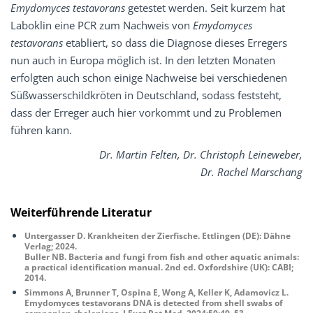
Emydomyces testavorans
getestet werden. Seit kurzem hat
Laboklin eine PCR zum Nachweis von
Emydomyces
testavorans
etabliert, so dass die Diagnose dieses Erregers
nun auch in Europa möglich ist. In den letzten Monaten
erfolgten auch schon einige Nachweise bei verschiedenen
Süßwasserschildkröten in Deutschland, sodass feststeht,
dass der Erreger auch hier vorkommt und zu Problemen
führen kann.
Dr. Martin Felten, Dr. Christoph Leineweber,
Dr. Rachel Marschang
Weiterführende
Literatur
Untergasser D. Krankheiten der Zierfische. Ettlingen (DE): Dähne
Verlag; 2024.
Buller NB. Bacteria and fungi from fish and other aquatic animals:
a practical identification manual. 2nd ed. Oxfordshire (UK): CABI;
2014.
Simmons A, Brunner T, Ospina E, Wong A, Keller K, Adamovicz L.
Emydomyces testavorans DNA is detected from shell swabs of