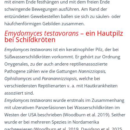
mit einem Ende festhängen und mit dem freien Ende
schwingende Bewegungen ausführen. Am Rand der
entzündeten Gewebestellen ballen sie sich zu säulen- oder
häufchenförmigen Gebilden zusammen.
Emydomyces testavorans
– ein Hautpilz
bei Schildkröten
Emydomyces testavorans
ist ein keratinophiler Pilz, der bei
Süßwasserschildkröten vorkommt. Er gehört zur Ordnung
Onygenales, zu der auch andere reptilienassoziierte
Pathogene zählen wie die Gattungen
Nannizziopsis,
Ophidiomyces
und
Paranannizziopsis
, welche bei
verschiedensten Reptilienarten v. a. mit Hautkrankheiten
assoziiert sind.
Emydomyces testavorans
wurde erstmals im Zusammenhang
mit ulzerativen Panzerläsionen bei Wasserschildkröten im
Westen der USA beschrieben (Woodburn et al. 2019). Seither
wurde er bei mehreren Spezies in Nordamerika
nachgewiesen (Woodburn et al. 2019, Davidson et al. 2025,