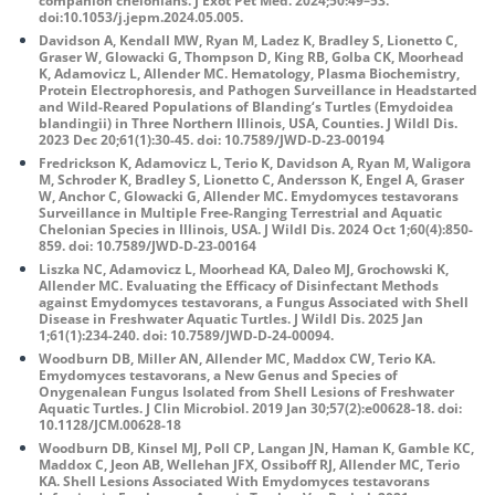
companion chelonians. J Exot Pet Med. 2024;50:49–53.
doi:10.1053/j.jepm.2024.05.005.
Davidson A, Kendall MW, Ryan M, Ladez K, Bradley S, Lionetto C,
Graser W, Glowacki G, Thompson D, King RB, Golba CK, Moorhead
K, Adamovicz L, Allender MC. Hematology, Plasma Biochemistry,
Protein Electrophoresis, and Pathogen Surveillance in Headstarted
and Wild-Reared Populations of Blanding‘s Turtles (Emydoidea
blandingii) in Three Northern Illinois, USA, Counties. J Wildl Dis.
2023 Dec 20;61(1):30-45. doi: 10.7589/JWD-D-23-00194
Fredrickson K, Adamovicz L, Terio K, Davidson A, Ryan M, Waligora
M, Schroder K, Bradley S, Lionetto C, Andersson K, Engel A, Graser
W, Anchor C, Glowacki G, Allender MC. Emydomyces testavorans
Surveillance in Multiple Free-Ranging Terrestrial and Aquatic
Chelonian Species in Illinois, USA. J Wildl Dis. 2024 Oct 1;60(4):850-
859. doi: 10.7589/JWD-D-23-00164
Liszka NC, Adamovicz L, Moorhead KA, Daleo MJ, Grochowski K,
Allender MC. Evaluating the Efficacy of Disinfectant Methods
against Emydomyces testavorans, a Fungus Associated with Shell
Disease in Freshwater Aquatic Turtles. J Wildl Dis. 2025 Jan
1;61(1):234-240. doi: 10.7589/JWD-D-24-00094.
Woodburn DB, Miller AN, Allender MC, Maddox CW, Terio KA.
Emydomyces testavorans, a New Genus and Species of
Onygenalean Fungus Isolated from Shell Lesions of Freshwater
Aquatic Turtles. J Clin Microbiol. 2019 Jan 30;57(2):e00628-18. doi:
10.1128/JCM.00628-18
Woodburn DB, Kinsel MJ, Poll CP, Langan JN, Haman K, Gamble KC,
Maddox C, Jeon AB, Wellehan JFX, Ossiboff RJ, Allender MC, Terio
KA. Shell Lesions Associated With Emydomyces testavorans