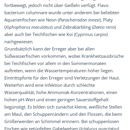
fortbewegt, jedoch nicht über Geißeln verfügt. Flavo­
bacterium columnare wurde unter anderem bei beliebten
Aquarienfischen wie Neon (
Paracheirodon innesi
), Platy
(
Xiphophorus maculatus
) und Zebrabärbling (
Danio rerio
)
aber auch bei Teichfischen wie Koi (Cyprinus carpio)
nachgewiesen.
Grundsätzlich kann der Erreger aber bei allen
Süßwasserfischen vorkommen, wobei Krankheitsausbrüche
bei Teichfischen vor allem in den Sommermonaten
auftreten, wenn die Wassertemperaturen höher liegen.
Eintrittspforte für den Erreger sind Verletzungen der Haut.
Weiterhin wird eine Infektion durch schlechte
Wasserqualität, hohe Ammoniak-Konzentrationen, einen
hohen pH-Wert und einen geringen Sauerstoffgehalt
begünstigt. Es bilden sich zunächst kleine, weißliche Stellen
am Maul, den Schuppenrändern und den Flossen, die beim
Größerwerden an Schimmel erinnern. Bei schuppenlosen
Fischen wie getüpfelten Gabel­welsen (
Ictalurus punctatus
)