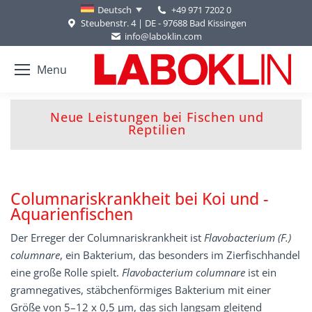
+49 971 7202 0
Deutsch
Steubenstr. 4 | DE - 97688 Bad Kissingen
info@laboklin.com
Menu
Neue Leistungen bei Fischen und
Sie befinden sich hier:
Reptilien
Columnariskrankheit bei Koi und ­
Aquarienfischen
Der Erreger der Columnariskrankheit ist
Flavo­bacterium (F.)
columnare
, ein Bakterium, das besonders im Zierfischhandel
eine große Rolle spielt.
Flavobacterium columnare
ist ein
gramnegatives, stäbchenförmiges Bakterium mit einer
Größe von 5–12 x 0,5 µm, das sich langsam gleitend