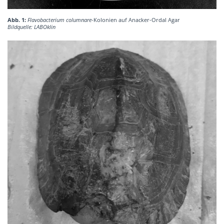
Abb. 1:
Flavobacterium columnare
-Kolonien auf Anacker-Ordal Agar
Bildquelle: LABOklin