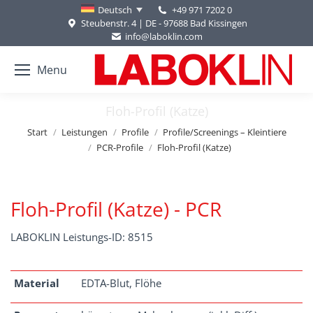
+49 971 7202 0
Deutsch
Steubenstr. 4 | DE - 97688 Bad Kissingen
info@laboklin.com
Menu
Floh-Profil (Katze)
Sie befinden sich hier:
Start
Leistungen
Profile
Profile/Screenings – Kleintiere
PCR-Profile
Floh-Profil (Katze)
Floh-Profil (Katze) - PCR
LABOKLIN Leistungs-ID: 8515
Material
EDTA-Blut, Flöhe