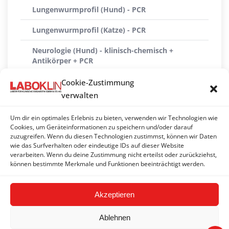
Lungenwurmprofil (Hund) - PCR
Lungenwurmprofil (Katze) - PCR
Neurologie (Hund) - klinisch-chemisch +
Antikörper + PCR
Neurologie (Hund) klein - klinisch-chemisch + PCR
Cookie-Zustimmung
verwalten
Neurologie (Katze) - klinisch-chemisch + PCR
Um dir ein optimales Erlebnis zu bieten, verwenden wir Technologien wie
Neurologie (Katze) klein - PCR
Cookies, um Geräteinformationen zu speichern und/oder darauf
zuzugreifen. Wenn du diesen Technologien zustimmst, können wir Daten
Reproduktion 1 (Hund) - PCR
wie das Surfverhalten oder eindeutige IDs auf dieser Website
verarbeiten. Wenn du deine Zustimmung nicht erteilst oder zurückziehst,
Reproduktion 2 - PCR
können bestimmte Merkmale und Funktionen beeinträchtigt werden.
Akzeptieren
Ablehnen