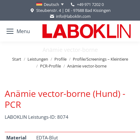
+49 971 7202 0
Deutsch
Steubenstr. 4 | DE - 97688 Bad Kissingen
info@laboklin.com
Menu
Anämie vector-borne
Sie befinden sich hier:
Start
Leistungen
Profile
Profile/Screenings – Kleintiere
PCR-Profile
Anämie vector-borne
Anämie vector-borne (Hund) -
PCR
LABOKLIN Leistungs-ID: 8074
Material
EDTA-Blut