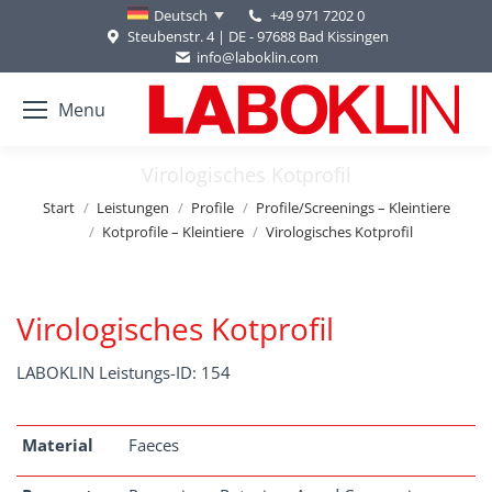
+49 971 7202 0
Deutsch
Steubenstr. 4 | DE - 97688 Bad Kissingen
info@laboklin.com
Menu
Virologisches Kotprofil
Sie befinden sich hier:
Start
Leistungen
Profile
Profile/Screenings – Kleintiere
Kotprofile – Kleintiere
Virologisches Kotprofil
Virologisches Kotprofil
LABOKLIN Leistungs-ID: 154
Material
Faeces