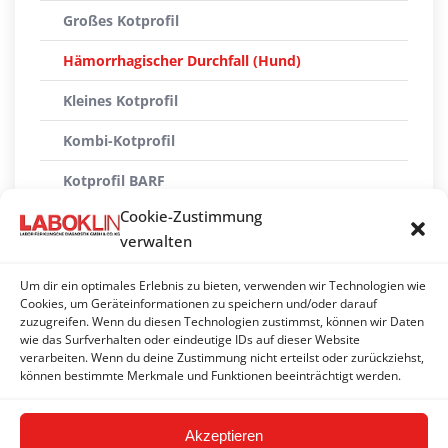
Großes Kotprofil
Hämorrhagischer Durchfall (Hund)
Kleines Kotprofil
Kombi-Kotprofil
Kotprofil BARF
Cookie-Zustimmung
Kotprofil pathogene Keime
verwalten
Kotprofil Welpen
Um dir ein optimales Erlebnis zu bieten, verwenden wir Technologien wie
Parasitenprofil
Cookies, um Geräteinformationen zu speichern und/oder darauf
zuzugreifen. Wenn du diesen Technologien zustimmst, können wir Daten
wie das Surfverhalten oder eindeutige IDs auf dieser Website
Parasitenprofil Katze
verarbeiten. Wenn du deine Zustimmung nicht erteilst oder zurückziehst,
können bestimmte Merkmale und Funktionen beeinträchtigt werden.
Virologisches Kotprofil
Akzeptieren