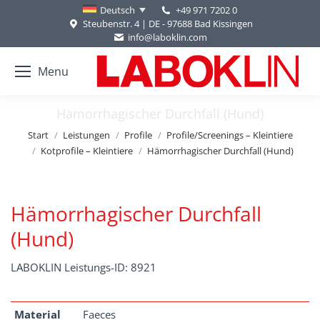
+49 971 7202 0
Deutsch
Steubenstr. 4 | DE - 97688 Bad Kissingen
info@laboklin.com
Menu
Hämorrhagischer Durchfall (Hund)
Sie befinden sich hier:
Start
Leistungen
Profile
Profile/Screenings – Kleintiere
Kotprofile – Kleintiere
Hämorrhagischer Durchfall (Hund)
Hämorrhagischer Durchfall
(Hund)
LABOKLIN Leistungs-ID: 8921
Material
Faeces