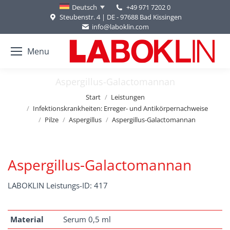
+49 971 7202 0
Deutsch
Steubenstr. 4 | DE - 97688 Bad Kissingen
info@laboklin.com
Menu
Aspergillus-Galactomannan
Sie befinden sich hier:
Start
Leistungen
Infektionskrankheiten: Erreger- und Antikörpernachweise
Pilze
Aspergillus
Aspergillus-Galactomannan
Aspergillus-Galactomannan
LABOKLIN Leistungs-ID: 417
Material
Serum 0,5 ml