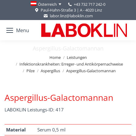
+43 732 717 242-0
Österreich
Paul-Hahn-Straße 3 | A - 4020 Linz
labor.linz@laboklin.com
Menu
Aspergillus-Galactomannan
You are here:
Home
Leistungen
Infektionskrankheiten: Erreger- und Antikörpernachweise
Pilze
Aspergillus
Aspergillus-Galactomannan
Aspergillus-Galactomannan
LABOKLIN Leistungs-ID: 417
Material
Serum 0,5 ml