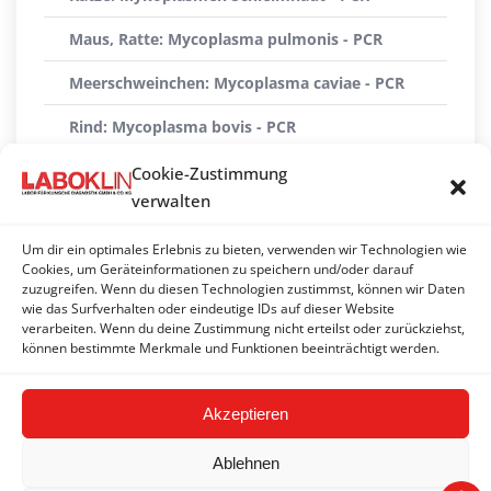
Maus, Ratte: Mycoplasma pulmonis - PCR
Meerschweinchen: Mycoplasma caviae - PCR
Rind: Mycoplasma bovis - PCR
Schildkröte, Schlange: Mykoplasmen - PCR
Cookie-Zustimmung
verwalten
Schwein: Mycoplasma hyopneumoniae -
Antikörper*
Um dir ein optimales Erlebnis zu bieten, verwenden wir Technologien wie
Cookies, um Geräteinformationen zu speichern und/oder darauf
Schwein: Mycoplasma hyopneumoniae - PCR
zuzugreifen. Wenn du diesen Technologien zustimmst, können wir Daten
wie das Surfverhalten oder eindeutige IDs auf dieser Website
Vögel (Geflügel): Mycoplasma gallisepticum +
verarbeiten. Wenn du deine Zustimmung nicht erteilst oder zurückziehst,
synoviae - PCR
können bestimmte Merkmale und Funktionen beeinträchtigt werden.
Akzeptieren
Ablehnen