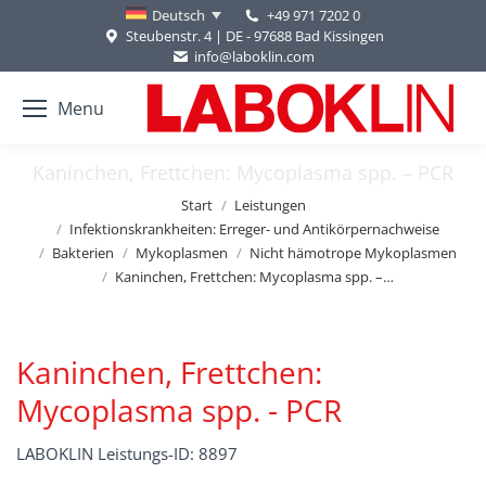
+49 971 7202 0
Deutsch
Steubenstr. 4 | DE - 97688 Bad Kissingen
info@laboklin.com
Menu
Kaninchen, Frettchen: Mycoplasma spp. – PCR
Sie befinden sich hier:
Start
Leistungen
Infektionskrankheiten: Erreger- und Antikörpernachweise
Bakterien
Mykoplasmen
Nicht hämotrope Mykoplasmen
Kaninchen, Frettchen: Mycoplasma spp. –…
Kaninchen, Frettchen:
Mycoplasma spp. - PCR
LABOKLIN Leistungs-ID: 8897