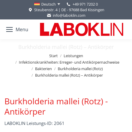
+49 971 7202 0
Deutsch
Steubenstr. 4 | DE - 97688 Bad Kissingen
info@laboklin.com
Menu
Burkholderia mallei (Rotz) – Antikörper
Sie befinden sich hier:
Start
Leistungen
Infektionskrankheiten: Erreger- und Antikörpernachweise
Bakterien
Burkholderia mallei (Rotz)
Burkholderia mallei (Rotz) – Antikörper
Burkholderia mallei (Rotz) -
Antikörper
LABOKLIN Leistungs-ID: 2061