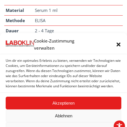
Material
Serum 1 ml
Methode
ELISA
Dauer
2 - 4 Tage
Anmerkung
Cookie-Zustimmung
Diese Leistung wird
nicht
in der Schweiz
verwalten
angeboten.
Um dir ein optimales Erlebnis zu bieten, verwenden wir Technologien wie
Cookies, um Geräteinformationen zu speichern und/oder darauf
zuzugreifen. Wenn du diesen Technologien zustimmst, können wir Daten
BURKHOLDERIA MALLEI (ROTZ)
wie das Surfverhalten oder eindeutige IDs auf dieser Website
verarbeiten. Wenn du deine Zustimmung nicht erteilst oder zurückziehst,
können bestimmte Merkmale und Funktionen beeinträchtigt werden.
Burkholderia mallei (Rotz) - Antikörper
Akzeptieren
Ablehnen