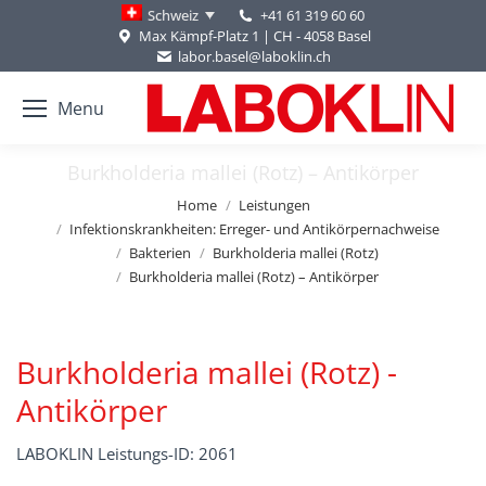
+41 61 319 60 60
Schweiz
Max Kämpf-Platz 1 | CH - 4058 Basel
labor.basel@laboklin.ch
Menu
Burkholderia mallei (Rotz) – Antikörper
You are here:
Home
Leistungen
Infektionskrankheiten: Erreger- und Antikörpernachweise
Bakterien
Burkholderia mallei (Rotz)
Burkholderia mallei (Rotz) – Antikörper
Burkholderia mallei (Rotz) -
Antikörper
LABOKLIN Leistungs-ID: 2061