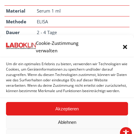
Material
Serum 1 ml
Methode
ELISA
Dauer
2 - 4 Tage
Anmerkung
Cookie-Zustimmung
Diese Leistung wird
nicht
in der Schweiz
verwalten
angeboten.
Um dir ein optimales Erlebnis zu bieten, verwenden wir Technologien wie
Cookies, um Geräteinformationen zu speichern und/oder darauf
zuzugreifen. Wenn du diesen Technologien zustimmst, können wir Daten
BURKHOLDERIA MALLEI (ROTZ)
wie das Surfverhalten oder eindeutige IDs auf dieser Website
verarbeiten. Wenn du deine Zustimmung nicht erteilst oder zurückziehst,
können bestimmte Merkmale und Funktionen beeinträchtigt werden.
Burkholderia mallei (Rotz) - Antikörper
Akzeptieren
Ablehnen