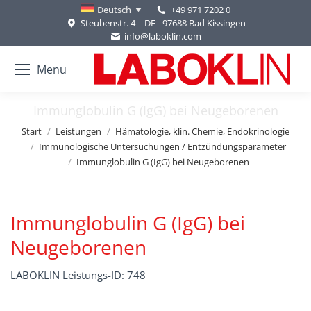
+49 971 7202 0
Deutsch
Steubenstr. 4 | DE - 97688 Bad Kissingen
info@laboklin.com
Menu
Immunglobulin G (IgG) bei Neugeborenen
Sie befinden sich hier:
Start
Leistungen
Hämatologie, klin. Chemie, Endokrinologie
Immunologische Untersuchungen / Entzündungsparameter
Immunglobulin G (IgG) bei Neugeborenen
Immunglobulin G (IgG) bei
Neugeborenen
LABOKLIN Leistungs-ID: 748