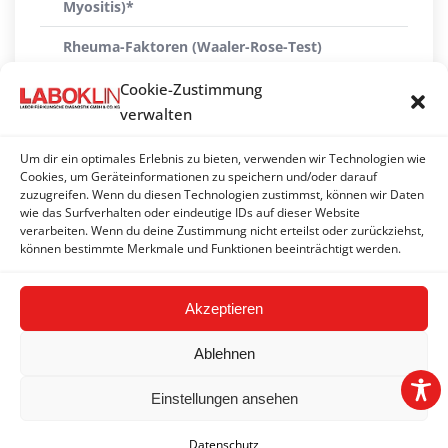
Myositis)*
Rheuma-Faktoren (Waaler-Rose-Test)
Serum Amyloid A (SAA)
Cookie-Zustimmung
verwalten
Serumproteinelektrophorese
Um dir ein optimales Erlebnis zu bieten, verwenden wir Technologien wie
Thrombozyten-Antikörper
Cookies, um Geräteinformationen zu speichern und/oder darauf
zuzugreifen. Wenn du diesen Technologien zustimmst, können wir Daten
Thrombozytopenie-Profil groß (Hund)
wie das Surfverhalten oder eindeutige IDs auf dieser Website
verarbeiten. Wenn du deine Zustimmung nicht erteilst oder zurückziehst,
Thrombozytopenie-Profil klein (Hund)
können bestimmte Merkmale und Funktionen beeinträchtigt werden.
Akzeptieren
Ablehnen
Einstellungen ansehen
2026 © LABOKLIN GMBH & CO. KG |
Impressum
|
AGBs
|
Datenschutzerklärung
|
FAQ
|
Hinweisgeber-/Meldesystem
Datenschutz