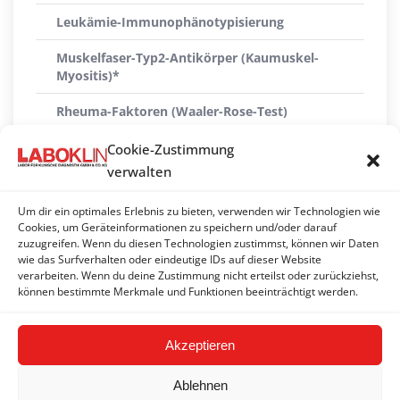
Leukämie-Immunophänotypisierung
Muskelfaser-Typ2-Antikörper (Kaumuskel-
Myositis)*
Rheuma-Faktoren (Waaler-Rose-Test)
Serum Amyloid A (SAA)
Cookie-Zustimmung
verwalten
Serumproteinelektrophorese
Um dir ein optimales Erlebnis zu bieten, verwenden wir Technologien wie
Thrombozyten-Antikörper
Cookies, um Geräteinformationen zu speichern und/oder darauf
zuzugreifen. Wenn du diesen Technologien zustimmst, können wir Daten
Thrombozytopenie-Profil groß (Hund)
wie das Surfverhalten oder eindeutige IDs auf dieser Website
verarbeiten. Wenn du deine Zustimmung nicht erteilst oder zurückziehst,
Thrombozytopenie-Profil klein (Hund)
können bestimmte Merkmale und Funktionen beeinträchtigt werden.
Akzeptieren
Ablehnen