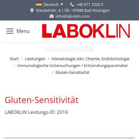
+49 971 7202 0
Deutsch
Steubenstr. 4 | DE - 97688 Bad Kissingen
info@laboklin.com
Menu
Gluten-Sensitivität
Sie befinden sich hier:
Start
Leistungen
Hämatologie, klin. Chemie, Endokrinologie
Immunologische Untersuchungen / Entzündungsparameter
Gluten-Sensitivität
Gluten-Sensitivität
LABOKLIN Leistungs-ID: 2016