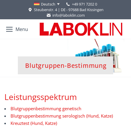
+49 971 7202 0
Deutsch
Steubenstr. 4 | DE - 97688 Bad Kissingen
info@laboklin.com
Menu
Sie befinden sich hier:
Blutgruppen-Bestimmung
Leistungsspektrum
Blutgruppenbestimmung genetisch
Blutgruppenbestimmung serologisch (Hund, Katze)
Kreuztest (Hund, Katze)