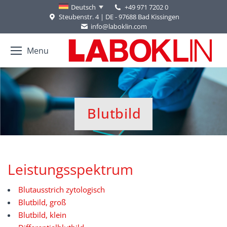
+49 971 7202 0
Deutsch
Steubenstr. 4 | DE - 97688 Bad Kissingen
info@laboklin.com
Menu
Blutbild
Sie befinden sich hier:
Leistungsspektrum
Blutausstrich zytologisch
Blutbild, groß
Blutbild, klein