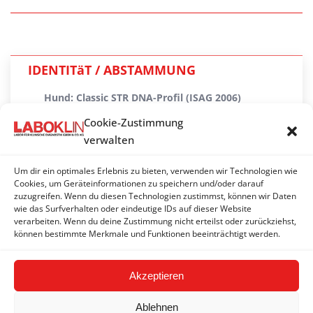
IDENTITäT / ABSTAMMUNG
Hund: Classic STR DNA-Profil (ISAG 2006)
Cookie-Zustimmung
Hund: Premium SNP DNA-Profil (ISAG 2020)
verwalten
Katze: DNA-Profil (ISAG)
Um dir ein optimales Erlebnis zu bieten, verwenden wir Technologien wie
Katze: Premium SNP DNA-Profil (ISAG 2020)
Cookies, um Geräteinformationen zu speichern und/oder darauf
zuzugreifen. Wenn du diesen Technologien zustimmst, können wir Daten
wie das Surfverhalten oder eindeutige IDs auf dieser Website
Pferd: DNA-Profil (ISAG)
verarbeiten. Wenn du deine Zustimmung nicht erteilst oder zurückziehst,
können bestimmte Merkmale und Funktionen beeinträchtigt werden.
Rind: DNA-Profil
Akzeptieren
Ablehnen