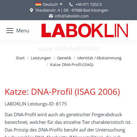
+49 971 7202 0
Deutsch
Steubenstr. 4 | DE - 97688 Bad Kissingen
info@laboklin.com
Menu
Katze: DNA-Profil (ISAG)
Sie befinden sich hier:
Start
Leistungen
Genetik
Identität / Abstammung
Katze: DNA-Profil (ISAG)
Katze: DNA-Profil (ISAG 2006)
LABOKLIN Leistungs-ID: 8175
Das DNA-Profil wird auch als genetischer Fingerabdruck
bezeichnet, welcher für das einzelne Tier charakteristisch ist.
Das Prinzip des DNA-Profils beruht auf der Untersuchung