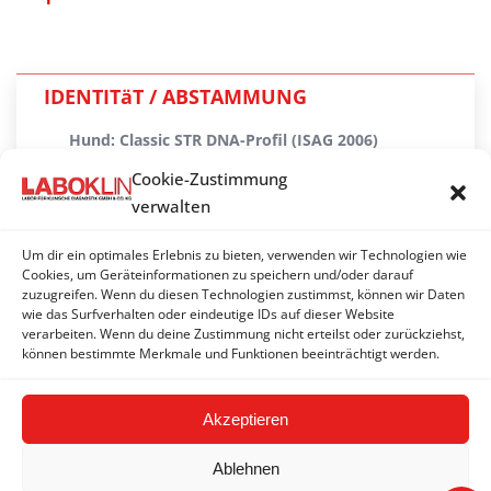
IDENTITäT / ABSTAMMUNG
Hund: Classic STR DNA-Profil (ISAG 2006)
Cookie-Zustimmung
Hund: Premium SNP DNA-Profil (ISAG 2020)
verwalten
Katze: DNA-Profil (ISAG)
Um dir ein optimales Erlebnis zu bieten, verwenden wir Technologien wie
Katze: Premium SNP DNA-Profil (ISAG 2020)
Cookies, um Geräteinformationen zu speichern und/oder darauf
zuzugreifen. Wenn du diesen Technologien zustimmst, können wir Daten
wie das Surfverhalten oder eindeutige IDs auf dieser Website
Pferd: DNA-Profil (ISAG)
verarbeiten. Wenn du deine Zustimmung nicht erteilst oder zurückziehst,
können bestimmte Merkmale und Funktionen beeinträchtigt werden.
Rind: DNA-Profil
Akzeptieren
Ablehnen