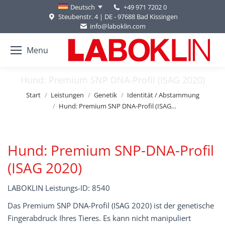
+49 971 7202 0
Deutsch
Steubenstr. 4 | DE - 97688 Bad Kissingen
info@laboklin.com
Menu
Hund: Premium SNP DNA-Profil (ISAG 2020)
Sie befinden sich hier:
Start
Leistungen
Genetik
Identität / Abstammung
Hund: Premium SNP DNA-Profil (ISAG…
Hund: Premium SNP-DNA-Profil
(ISAG 2020)
LABOKLIN Leistungs-ID: 8540
Das Premium SNP DNA-Profil (ISAG 2020) ist der genetische
Fingerabdruck Ihres Tieres. Es kann nicht manipuliert