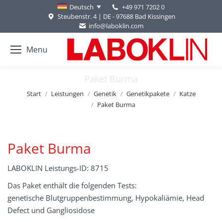
+49 971 7202 0
Deutsch
Steubenstr. 4 | DE - 97688 Bad Kissingen
info@laboklin.com
Menu
Paket Burma
Sie befinden sich hier:
Start
Leistungen
Genetik
Genetikpakete
Katze
Paket Burma
Paket Burma
LABOKLIN Leistungs-ID: 8715
Das Paket enthält die folgenden Tests:
genetische Blutgruppenbestimmung, Hypokaliämie, Head
Defect und Gangliosidose