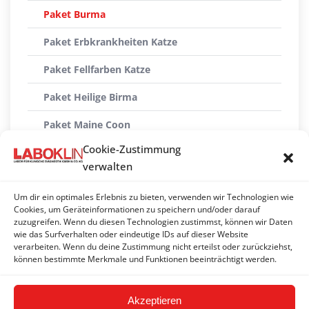
Paket Burma
Paket Erbkrankheiten Katze
Paket Fellfarben Katze
Paket Heilige Birma
Paket Maine Coon
Cookie-Zustimmung
Paket Norwegische Waldkatze
verwalten
Paket Perser
Um dir ein optimales Erlebnis zu bieten, verwenden wir Technologien wie
Paket Ragdoll
Cookies, um Geräteinformationen zu speichern und/oder darauf
zuzugreifen. Wenn du diesen Technologien zustimmst, können wir Daten
wie das Surfverhalten oder eindeutige IDs auf dieser Website
Paket Siam/Oriental
verarbeiten. Wenn du deine Zustimmung nicht erteilst oder zurückziehst,
können bestimmte Merkmale und Funktionen beeinträchtigt werden.
Paket Sphynx
Akzeptieren