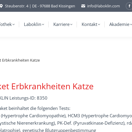
Steubenstr. 4 | DE - 97688 Bad Kissingen
info@laboklin.com
F
p
o
fothek
Laboklin
Karriere
Kontakt
Akademie
i
w
t Erbkrankheiten Katze
et Erbkrankheiten Katze
LIN Leistungs-ID: 8350
ket beinhaltet die folgenden Tests:
(Hypertrophe Cardiomyopathie), HCM3 (Hypertrophe Cardiomyopat
ystische Nierenerkrankung), PK-Def. (Pyruvatkinase-Defizienz), rd
latrophie), genetische Blutgruppenbestimmung