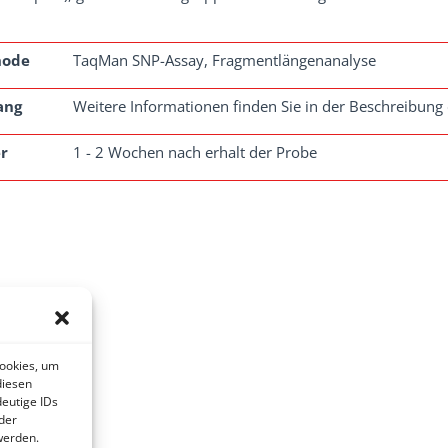
hode
TaqMan SNP-Assay, Fragmentlängenanalyse
ang
Weitere Informationen finden Sie in der Beschreibung 
r
1 - 2 Wochen nach erhalt der Probe
Cookies, um
diesen
eutige IDs
der
werden.