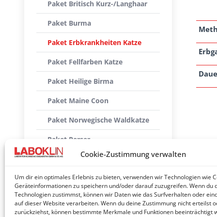
Paket Britisch Kurz-/Langhaar
Paket Burma
Met
Paket Erbkrankheiten Katze
Erbg
Paket Fellfarben Katze
Daue
Paket Heilige Birma
Paket Maine Coon
Paket Norwegische Waldkatze
Paket Perser
Cookie-Zustimmung verwalten
Paket Ragdoll
Um dir ein optimales Erlebnis zu bieten, verwenden wir Technologien wie 
Paket Siam/Oriental
Geräteinformationen zu speichern und/oder darauf zuzugreifen. Wenn du 
Technologien zustimmst, können wir Daten wie das Surfverhalten oder eind
Paket Sphynx
auf dieser Website verarbeiten. Wenn du deine Zustimmung nicht erteilst o
zurückziehst, können bestimmte Merkmale und Funktionen beeinträchtigt 