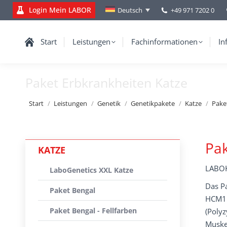
Login Mein LABOR
+49 971 7202 0
Deutsch
Start
Leistungen
Fachinformationen
In
Paket Erbkrankheiten Katze
Sie befinden sich hier:
Start
Leistungen
Genetik
Genetikpakete
Katze
Pake
Pak
KATZE
LABOK
LaboGenetics XXL Katze
Das Pa
Paket Bengal
HCM1 
Paket Bengal - Fellfarben
(Polyz
Muske