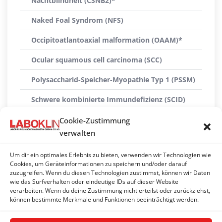
Nachtblindheit (CSNB2)*
Naked Foal Syndrom (NFS)
Occipitoatlantoaxial malformation (OAAM)*
Ocular squamous cell carcinoma (SCC)
Polysaccharid-Speicher-Myopathie Typ 1 (PSSM)
Schwere kombinierte Immundefizienz (SCID)
Skelettatavismus (SA)*
Cookie-Zustimmung
verwalten
Tödlicher weißer Overodefekt (OLWS)
Um dir ein optimales Erlebnis zu bieten, verwenden wir Technologien wie
Warmblood fragile foal syndrome (WFFS)
Cookies, um Geräteinformationen zu speichern und/oder darauf
zuzugreifen. Wenn du diesen Technologien zustimmst, können wir Daten
Zwergwuchs
wie das Surfverhalten oder eindeutige IDs auf dieser Website
verarbeiten. Wenn du deine Zustimmung nicht erteilst oder zurückziehst,
Zwergwuchs (ACAN, Chondrodysplasie)
können bestimmte Merkmale und Funktionen beeinträchtigt werden.