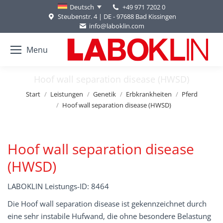
+49 971 7202 0
Deutsch
Steubenstr. 4 | DE - 97688 Bad Kissingen
info@laboklin.com
Menu
Hoof wall separation disease (HWSD)
Sie befinden sich hier:
Start
Leistungen
Genetik
Erbkrankheiten
Pferd
Hoof wall separation disease (HWSD)
Hoof wall separation disease
(HWSD)
LABOKLIN Leistungs-ID: 8464
Die Hoof wall separation disease ist gekennzeichnet durch
eine sehr instabile Hufwand, die ohne besondere Belastung