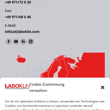
+49 971/72 0 20
Fax:
+49 971/68 5 46
E-Mail:
info[at]laboklin.com
Finden Sie uns auf:
Facebook
YouTube
Linkedin
Instagram
page
page
page
page
opens
opens
opens
opens
in
in
in
in
new
new
new
new
window
window
window
window
Cookie-Zustimmung
verwalten
Um dir ein optimales Erlebnis zu bieten, verwenden wir Technologien wie
Cookies, um Geräteinformationen zu speichern und/oder darauf