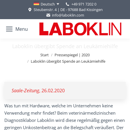
+49 971 7202 0
Deutsch
Steubenstr. 4 | DE - 97688 Bad Kissingen
info@laboklin.com
Menu
Laboklin übergibt Spende an Leukämiehilfe
Sie befinden sich hier:
Start
Pressespiegel | 2020
Laboklin übergibt Spende an Leukämiehilfe
Saale-Zeitung
, 26.02.2020
Was tun mit Hardware, welche im Unternehmen keine
Verwendung mehr findet? Beim veterinärmedizinischen
Diagnostiklabor Laboklin wird diese regelmäßig gegen einen
geringen Unkostenbeitrag an die Belegschaft veräußert. Der