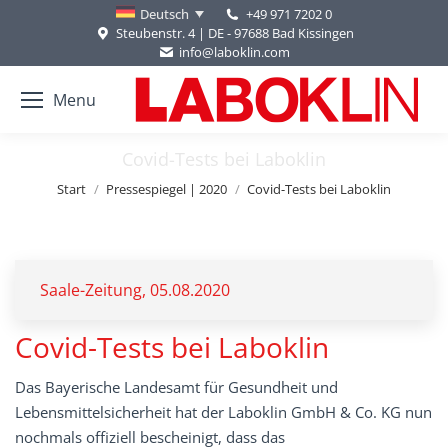
+49 971 7202 0
Deutsch
Steubenstr. 4 | DE - 97688 Bad Kissingen
info@laboklin.com
Menu
Covid-Tests bei Laboklin
Sie befinden sich hier:
Start
Pressespiegel | 2020
Covid-Tests bei Laboklin
Saale-Zeitung, 05.08.2020
Covid-Tests bei Laboklin
Das Bayerische Landesamt für Gesundheit und
Lebensmittelsicherheit hat der Laboklin GmbH & Co. KG nun
nochmals offiziell bescheinigt, dass das