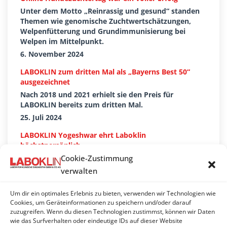
Unter dem Motto „Reinrassig und gesund“ standen
Themen wie genomische Zuchtwertschätzungen,
Welpenfütterung und Grundimmunisierung bei
Welpen im Mittelpunkt.
6. November 2024
LABOKLIN zum dritten Mal als „Bayerns Best 50“
ausgezeichnet
Nach 2018 und 2021 erhielt sie den Preis für
LABOKLIN bereits zum dritten Mal.
25. Juli 2024
LABOKLIN Yogeshwar ehrt Laboklin
höchstpersönlich
Ranga Yogeshwar hat der LABOKLIN zu ihrer
Cookie-Zustimmung
Auszeichnung mit dem Top-100-Siegel gratuliert.
verwalten
9. Juli 2024
Um dir ein optimales Erlebnis zu bieten, verwenden wir Technologien wie
LABOKLIN erhält zum dritten Mal TOP 100-Siegel
Cookies, um Geräteinformationen zu speichern und/oder darauf
LABOKLIN zählt zum dritten Mal zu den TOP 100
zuzugreifen. Wenn du diesen Technologien zustimmst, können wir Daten
wie das Surfverhalten oder eindeutige IDs auf dieser Website
Innovations-Champions in Deutschland